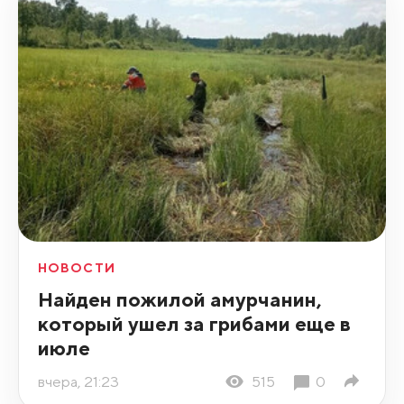
НОВОСТИ
Найден пожилой амурчанин,
который ушел за грибами еще в
июле
вчера, 21:23
515
0