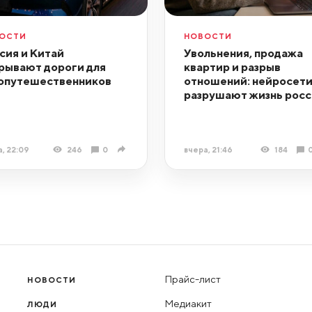
ОСТИ
НОВОСТИ
сия и Китай
Увольнения, продажа
рывают дороги для
квартир и разрыв
опутешественников
отношений: нейросет
разрушают жизнь росс
, 22:09
246
0
вчера, 21:46
184
Прайс-лист
НОВОСТИ
Медиакит
ЛЮДИ