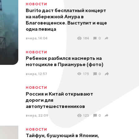
НОВОСТИ
Burito даст бесплатный концерт
на набережной Амура в
Благовещенске. Выступит и еще
одна певица
вчера, 14:04
184
0
НОВОСТИ
Ребенок разбился насмерть на
мотоцикле в Приамурье (фото)
вчера, 12:57
175
0
НОВОСТИ
Россия и Китай открывают
дороги для
автопутешественников
вчера, 22:09
123
0
НОВОСТИ
Тайфун, бушующий в Японии,