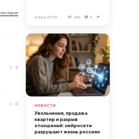
ла старые
вчера, 22:09
246
0
0
0
.
0
0
НОВОСТИ
Увольнения, продажа
квартир и разрыв
отношений: нейросети
разрушают жизнь россиян