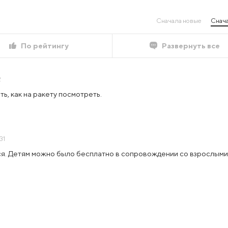
Сначала новые
Снача
По рейтингу
Развернуть все
2
ть, как на ракету посмотреть.
31
ся. Детям можно было бесплатно в сопровождении со взрослыми