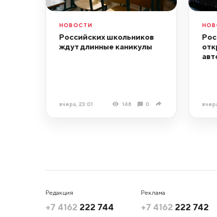
НОВОСТИ
НОВ
Российских школьников
Рос
ждут длинные каникулы
отк
авт
вчера, 23:01
148
0
вчера
Редакция
Реклама
+7 4162
222 744
+7 4162
222 742