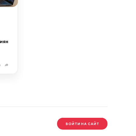
и
иян
0
ВОЙТИ НА САЙТ