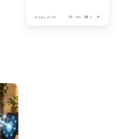
вчера, 21:46
184
0