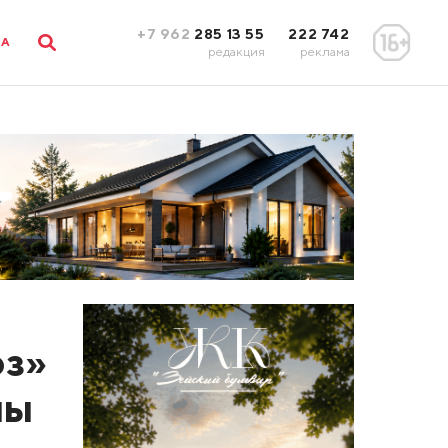
+7 962
285 13 55
222 742
ЛА
редакция
реклама
юз»
ны