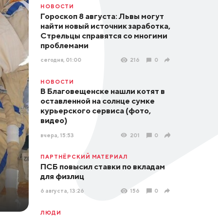
НОВОСТИ
Гороскоп 8 августа: Львы могут
найти новый источник заработка,
Стрельцы справятся со многими
проблемами
сегодня, 01:00
216
0
НОВОСТИ
В Благовещенске нашли котят в
оставленной на солнце сумке
курьерского сервиса (фото,
видео)
вчера, 15:53
201
0
ПАРТНЁРСКИЙ МАТЕРИАЛ
ПСБ повысил ставки по вкладам
для физлиц
6 августа, 13:26
156
0
ЛЮДИ