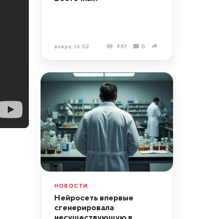
вчера, 16:02
987
0
НОВОСТИ
Нейросеть впервые
сгенерировала
несуществующую в