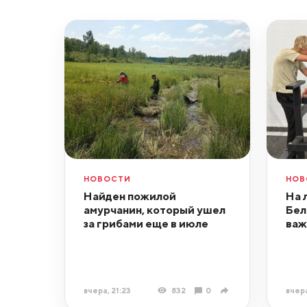
НОВОСТИ
НОВ
Найден пожилой
На 
амурчанин, который ушел
Бел
за грибами еще в июле
важ
вчера, 21:23
832
0
вчера