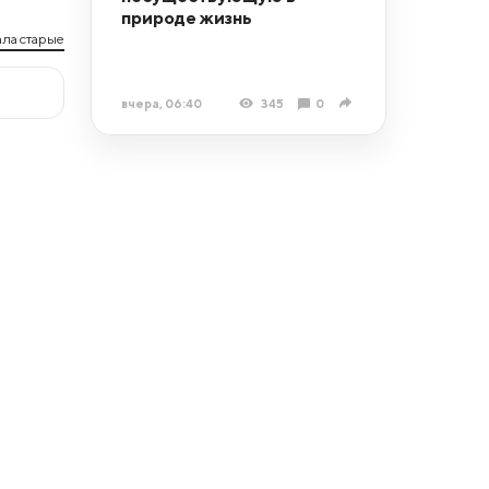
природе жизнь
ла старые
вчера, 06:40
345
0