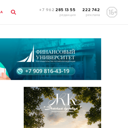
+7 962
285 13 55
222 742
ЛА
редакция
реклама