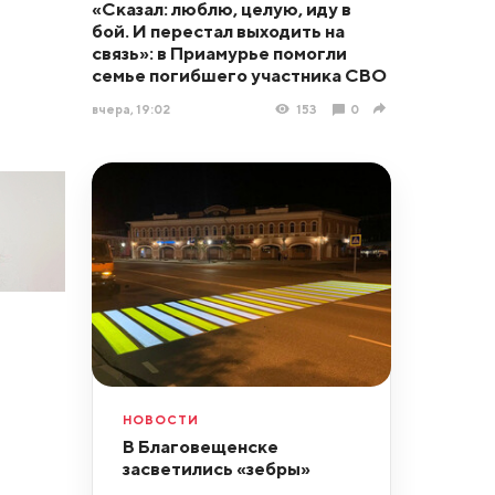
«Сказал: люблю, целую, иду в
бой. И перестал выходить на
связь»: в Приамурье помогли
семье погибшего участника СВО
вчера, 19:02
153
0
НОВОСТИ
В Благовещенске
засветились «зебры»