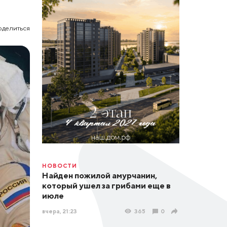
оделиться
НОВОСТИ
Найден пожилой амурчанин,
который ушел за грибами еще в
июле
вчера, 21:23
365
0