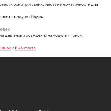
овести осмотр и съёмку места негерметичности для
мли на модуле «Наука»;
зда»;
ля давления и осаждений на модуле «Поиск».
utube
и
ВКонтакте
.