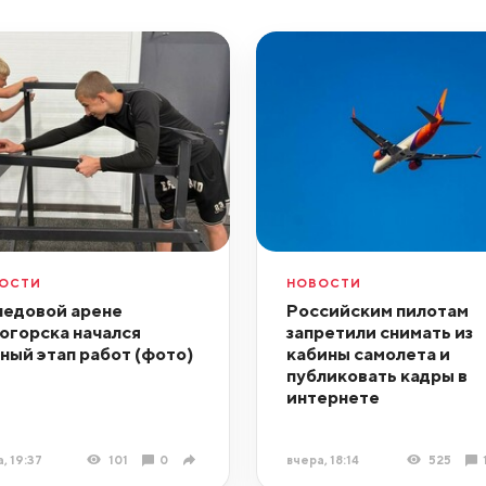
ОСТИ
НОВОСТИ
ледовой арене
Российским пилотам
огорска начался
запретили снимать из
ный этап работ (фото)
кабины самолета и
публиковать кадры в
интернете
, 19:37
101
0
вчера, 18:14
525