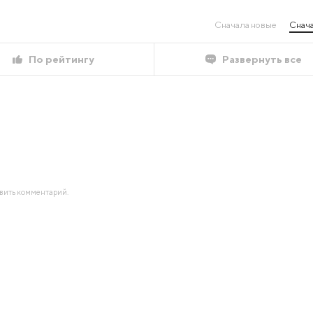
Сначала новые
Снача
По рейтингу
Развернуть все
авить комментарий.