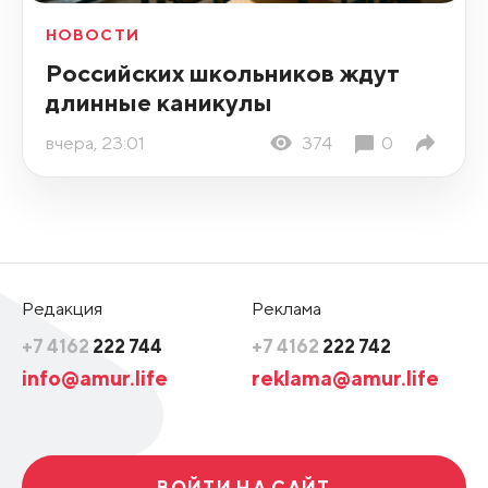
НОВОСТИ
Российских школьников ждут
длинные каникулы
вчера, 23:01
374
0
Редакция
Реклама
+7 4162
222 744
+7 4162
222 742
info@amur.life
reklama@amur.life
ВОЙТИ НА САЙТ