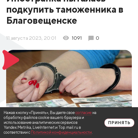
подкупить таможенника в
Благовещенске
11 августа 2023, 20:01
1091
0
Нажав кнопку «Принять», Вы даете свое
согласие
на
обработку файлов cookie вашего браузера и
использование аналитических сервисов
ПРИНЯТЬ
Yandex.Metrika, LiveInternet и Top.mail.ru в
соответствии с
Политикой конфиденциальности
.