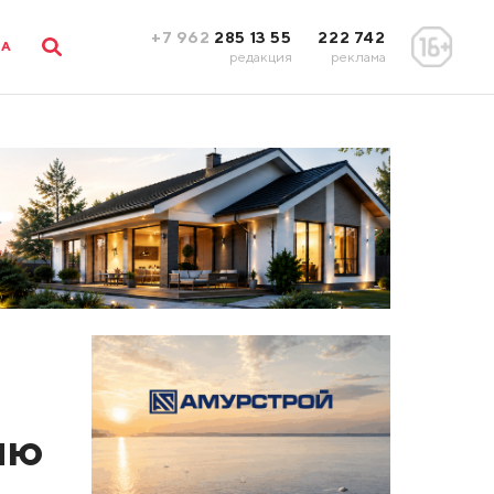
+7 962
285 13 55
222 742
ЛА
редакция
реклама
а
ию