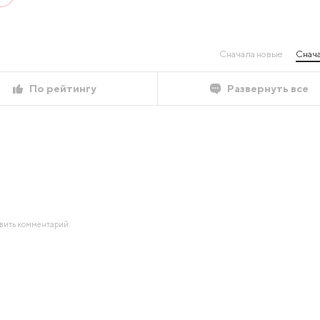
Сначала новые
Снача
По рейтингу
Развернуть все
авить комментарий.