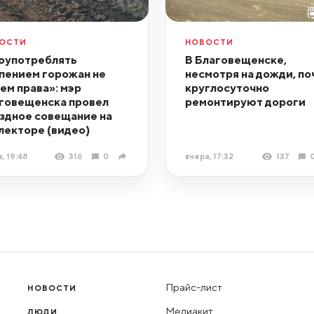
ОСТИ
НОВОСТИ
оупотреблять
В Благовещенске,
пением горожан не
несмотря на дожди, по
ем права»: мэр
круглосуточно
говещенска провел
ремонтируют дороги
здное совещание на
лекторе (видео)
, 19:48
316
0
вчера, 17:32
137
Прайс-лист
НОВОСТИ
Медиакит
ЛЮДИ