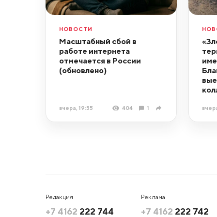
НОВОСТИ
НОВ
Масштабный сбой в
«Зл
работе интернета
тер
отмечается в России
име
(обновлено)
Бла
вые
кол
вчера, 19:55
404
1
вчера
Редакция
Реклама
+7 4162
222 744
+7 4162
222 742