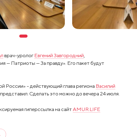
ал
врач-уролог
Евгений Завгородний
,
 — Патриоты — За правду». Его пакет будут
ной России» - действующий глава региона
Василий
 представил. Сделать это можно до вечера 24 июля.
ксируемая гиперссылка на сайт
AMUR.LIFE
А