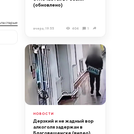
(обновлено)
ла старые
вчера, 19:55
404
1
НОВОСТИ
Дерзкий и не жадный вор
алкоголя задержан в
Благовещенске (видео)