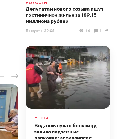
НОВОСТИ
Депутатам нового созыва ищут
гостиничное жилье за 189,15
миллиона рублей
5 августа, 20:06
64
1
МЕСТА
Вода хлынула в больницу,
залила подземные
парковки: апокалипсис