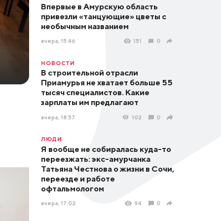
Впервые в Амурскую область
привезли «танцующие» цветы с
необычным названием
вчера, 15:46
151
0
НОВОСТИ
В строительной отрасли
Приамурья не хватает больше 55
тысяч специалистов. Какие
зарплаты им предлагают
вчера, 18:57
102
0
ЛЮДИ
Я вообще не собиралась куда-то
переезжать: экс-амурчанка
Татьяна Честнова о жизни в Сочи,
переезде и работе
офтальмологом
вчера, 17:02
94
0