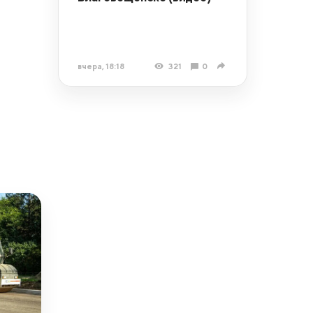
вчера, 18:18
321
0