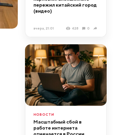
пережил китайский город
(видео)
вчера, 21:01
428
0
НОВОСТИ
Масштабный сбой в
работе интернета
отмечается в России