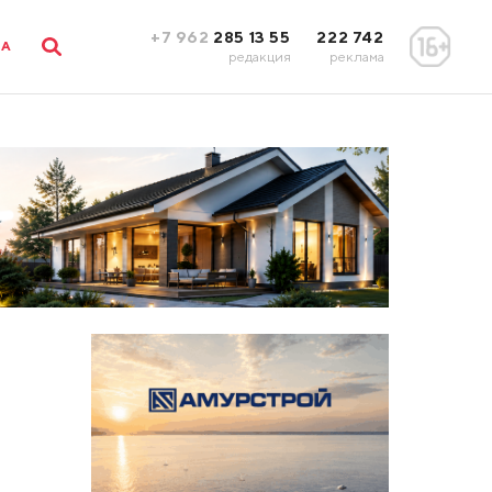
+7 962
285 13 55
222 742
ЛА
редакция
реклама