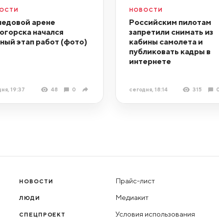
ОСТИ
НОВОСТИ
ледовой арене
Российским пилотам
огорска начался
запретили снимать из
ный этап работ (фото)
кабины самолета и
публиковать кадры в
интернете
ня, 19:37
48
0
сегодня, 18:14
315
Прайс-лист
НОВОСТИ
Медиакит
ЛЮДИ
Условия использования
СПЕЦПРОЕКТ