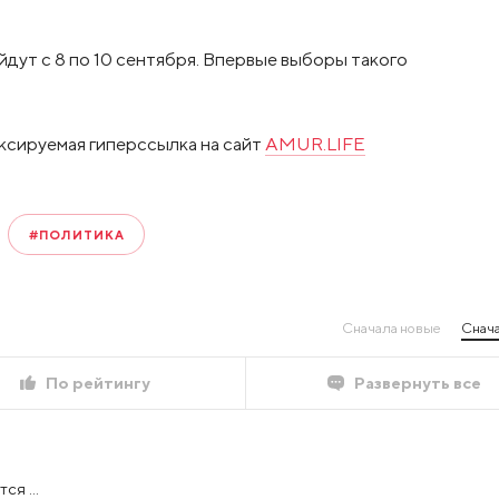
дут с 8 по 10 сентября. Впервые выборы такого
ксируемая гиперссылка на сайт
AMUR.LIFE
#ПОЛИТИКА
Сначала новые
Снача
По рейтингу
Развернуть все
ся ...