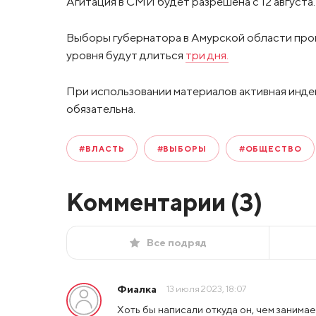
Агитация в СМИ будет разрешена с 12 августа.
Выборы губернатора в Амурской области прой
уровня будут длиться
три дня.
При использовании материалов активная инде
обязательна.
#ВЛАСТЬ
#ВЫБОРЫ
#ОБЩЕСТВО
Комментарии (
3
)
Все подряд
Фиалка
13 июля 2023, 18:07
Хоть бы написали откуда он, чем занимает