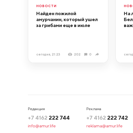
НОВОСТИ
НОВ
Найден пожилой
На 
амурчанин, который ушел
Бел
за грибами еще в июле
важ
сегодня, 21:23
202
0
сегод
Редакция
Реклама
+7 4162
222 744
+7 4162
222 742
info@amur.life
reklama@amur.life