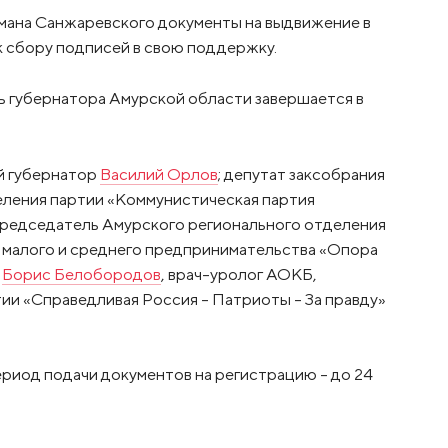
мана Санжаревского документы на выдвижение в
к сбору подписей в свою поддержку.
 губернатора Амурской области завершается в
й губернатор
Василий Орлов
; депутат заксобрания
еления партии «Коммунистическая партия
председатель Амурского регионального отделения
малого и среднего предпринимательства «Опора
У
Борис Белобородов
, врач-уролог АОКБ,
ии «Справедливая Россия – Патриоты – За правду»
риод подачи документов на регистрацию – до 24