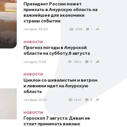
Президент России может
приехать в Амурскую область на
важнейшее для экономики
страны событие
сегодня, 09:39
2418
1
НОВОСТИ
Прогноз погоды в Амурской
области на субботу,8 августа
сегодня, 11:46
1896
0
НОВОСТИ
Циклон со шквалистым и ветром
и ливнями идет на Амурскую
область
сегодня, 10:36
1661
0
НОВОСТИ
Гороскоп 7 августа: Девам не
стоит принимать важных