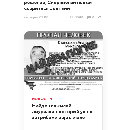
решений, Скорпионам нельзя
ссориться с детьми
сегодня, 01:00
1380
0
НОВОСТИ
Найден пожилой
амурчанин, который ушел
за грибами еще в июле