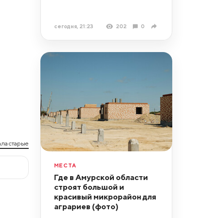
сегодня, 21:23
202
0
ла старые
МЕСТА
Где в Амурской области
строят большой и
красивый микрорайон для
аграриев (фото)