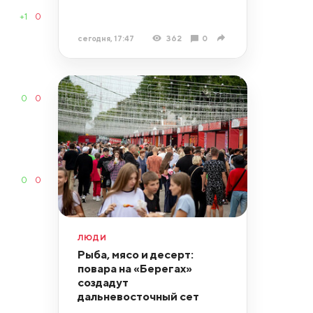
+1
0
сегодня, 17:47
362
0
0
0
0
0
ЛЮДИ
Рыба, мясо и десерт:
повара на «Берегах»
создадут
дальневосточный сет