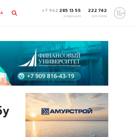
+7 962
285 13 55
222 742
ЛА
редакция
реклама
бу