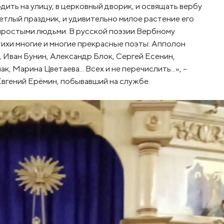
дить на улицу, в церковный дворик, и освящать вербу
ветлый праздник, и удивительно милое растение его
простыми людьми. В русской поэзии Вербному
тихи многие и многие прекрасные поэты: Апполон
 Иван Бунин, Александр Блок, Сергей Есенин,
 Марина Цветаева... Всех и не перечислить...», -
Евгений Ерёмин, побывавший на службе.