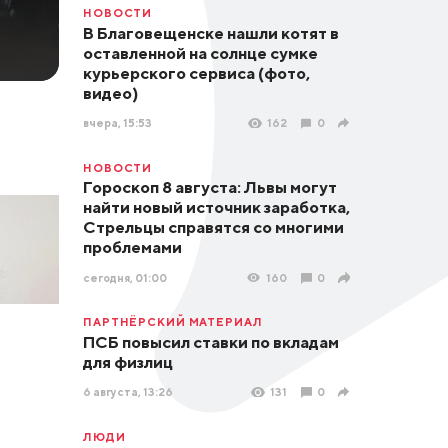
НОВОСТИ
В Благовещенске нашли котят в
оставленной на солнце сумке
курьерского сервиса (фото,
видео)
вчера, 15:53
162
0
НОВОСТИ
Гороскоп 8 августа: Львы могут
найти новый источник заработка,
Стрельцы справятся со многими
проблемами
сегодня, 01:00
160
0
ПАРТНЁРСКИЙ МАТЕРИАЛ
ПСБ повысил ставки по вкладам
для физлиц
6 августа, 13:26
131
0
ЛЮДИ