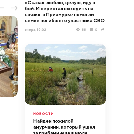
«Сказал: люблю, целую, иду в
бой. И перестал выходить на
связь»: в Приамурье помогли
семье погибшего участника СВО
вчера, 19:02
88
0
НОВОСТИ
Найден пожилой
амурчанин, который ушел
за грибами еще в июле