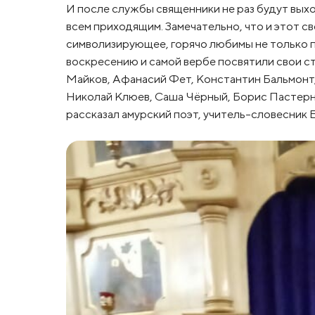
И после службы священники не раз будут выхо
всем приходящим. Замечательно, что и этот с
символизирующее, горячо любимы не только 
воскресению и самой вербе посвятили свои с
Майков, Афанасий Фет, Константин Бальмонт,
Николай Клюев, Саша Чёрный, Борис Пастернак,
рассказал амурский поэт, учитель-словесник 