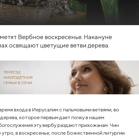
метят Вербное воскресенье. Накануне
мах освящают цветущие ветви дерева.
 время входа в Иерусалим с пальмовыми ветвями, во
дерева, которое первым дает почку в нашем
 богослужения эту вербу раздают прихожанам. Чин
утро, в воскресенье, после Божественной литургии.