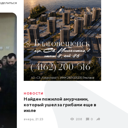
оделиться
НОВОСТИ
Найден пожилой амурчанин,
который ушел за грибами еще в
июле
вчера, 21:23
208
0