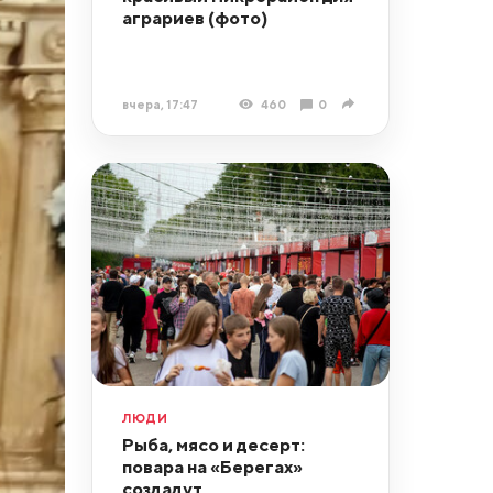
аграриев (фото)
вчера, 17:47
460
0
ЛЮДИ
Рыба, мясо и десерт:
повара на «Берегах»
создадут