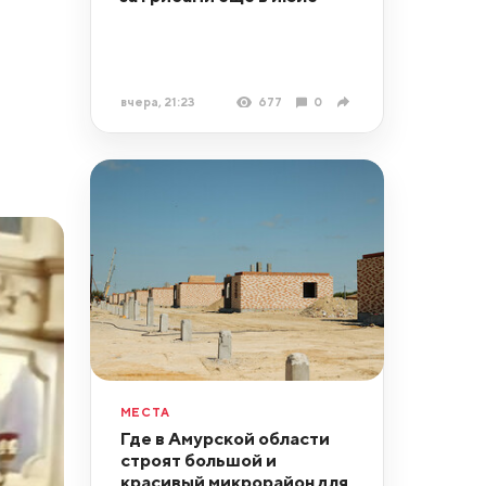
вчера, 21:23
677
0
МЕСТА
Где в Амурской области
строят большой и
красивый микрорайон для