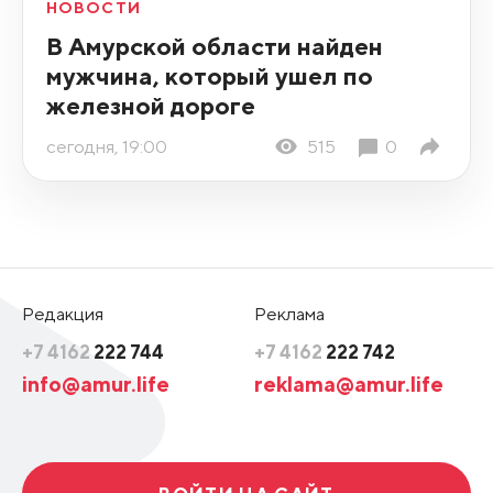
НОВОСТИ
В Амурской области найден
мужчина, который ушел по
железной дороге
сегодня, 19:00
515
0
Редакция
Реклама
+7 4162
222 744
+7 4162
222 742
info@amur.life
reklama@amur.life