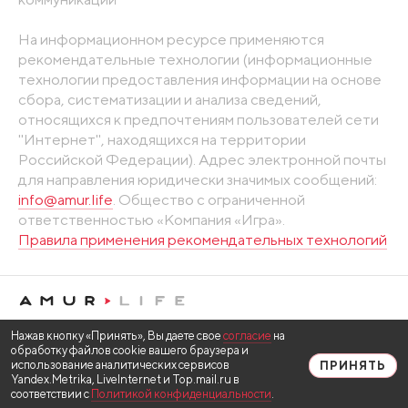
На информационном ресурсе применяются
рекомендательные технологии (информационные
технологии предоставления информации на основе
сбора, систематизации и анализа сведений,
относящихся к предпочтениям пользователей сети
"Интернет", находящихся на территории
Российской Федерации). Адрес электронной почты
для направления юридически значимых сообщений:
info@amur.life
. Общество с ограниченной
ответственностью «Компания «Игра».
Правила применения рекомендательных технологий
Нажав кнопку «Принять», Вы даете свое
согласие
на
обработку файлов cookie вашего браузера и
использование аналитических сервисов
ПРИНЯТЬ
Yandex.Metrika, LiveInternet и Top.mail.ru в
соответствии с
Политикой конфиденциальности
.