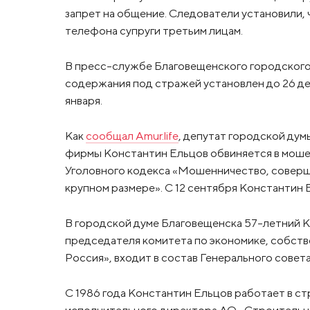
запрет на общение. Следователи установили,
телефона супруги третьим лицам.
В пресс-службе Благовещенского городского
содержания под стражей установлен до 26 де
января.
Как
сообщал Amur.life
, депутат городской ду
фирмы Константин Ельцов обвиняется в мошенн
Уголовного кодекса «Мошенничество, соверш
крупном размере». С 12 сентября Константин
В городской думе Благовещенска 57-летний 
председателя комитета по экономике, собств
Россия», входит в состав Генерального совета
С 1986 года Константин Ельцов работает в ст
исполнительного директора АО «Строительна