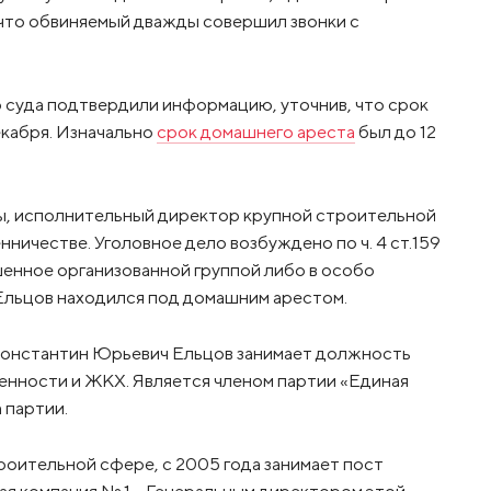
 что обвиняемый дважды совершил звонки с
 суда подтвердили информацию, уточнив, что срок
кабря. Изначально
срок домашнего ареста
был до 12
мы, исполнительный директор крупной строительной
ичестве. Уголовное дело возбуждено по ч. 4 ст.159
енное организованной группой либо в особо
 Ельцов находился под домашним арестом.
Константин Юрьевич Ельцов занимает должность
енности и ЖКХ. Является членом партии «Единая
 партии.
роительной сфере, с 2005 года занимает пост
я компания № 1». Генеральным директором этой