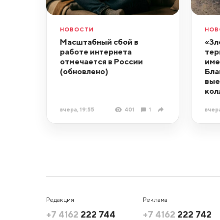
НОВОСТИ
НОВ
Масштабный сбой в
«Зл
работе интернета
тер
отмечается в России
име
(обновлено)
Бла
вые
кол
вчера, 19:55
401
1
вчера
Редакция
Реклама
+7 4162
222 744
+7 4162
222 742