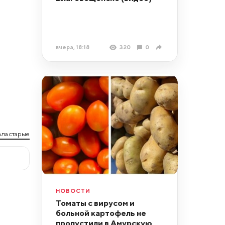
вчера, 18:18
320
0
ла старые
НОВОСТИ
Томаты с вирусом и
больной картофель не
пропустили в Амурскую