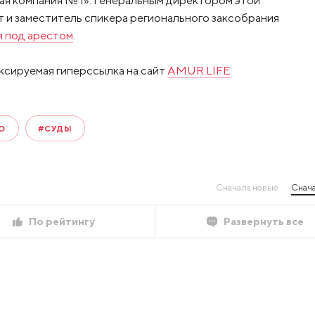
т и заместитель спикера регионального заксобрания
я под арестом
.
ксируемая гиперссылка на сайт
AMUR.LIFE
О
#СУДЫ
Сначала новые
Снача
По рейтингу
Развернуть все