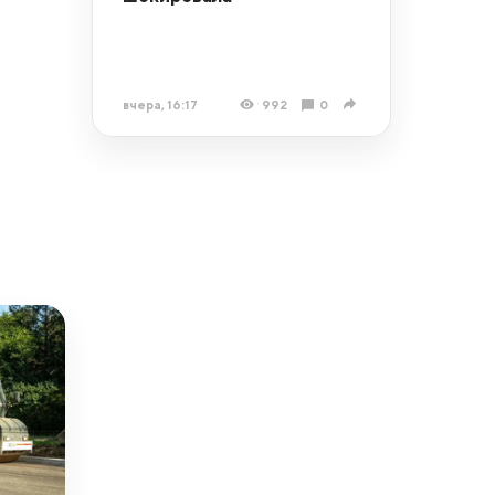
вчера, 16:17
992
0