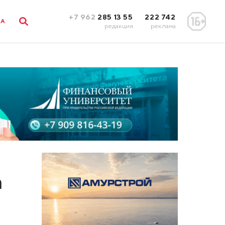
+7 962
285 13 55
222 742
ЛА
редакция
реклама
а