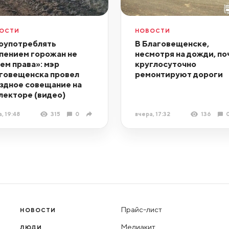
ОСТИ
НОВОСТИ
оупотреблять
В Благовещенске,
пением горожан не
несмотря на дожди, по
ем права»: мэр
круглосуточно
говещенска провел
ремонтируют дороги
здное совещание на
лекторе (видео)
, 19:48
315
0
вчера, 17:32
136
Прайс-лист
НОВОСТИ
Медиакит
ЛЮДИ