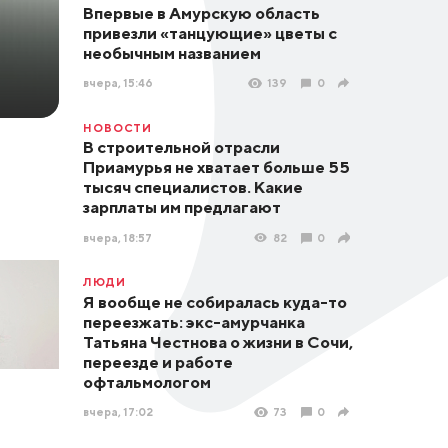
Впервые в Амурскую область
привезли «танцующие» цветы с
необычным названием
вчера, 15:46
139
0
НОВОСТИ
В строительной отрасли
Приамурья не хватает больше 55
тысяч специалистов. Какие
зарплаты им предлагают
вчера, 18:57
82
0
ЛЮДИ
Я вообще не собиралась куда-то
переезжать: экс-амурчанка
Татьяна Честнова о жизни в Сочи,
переезде и работе
офтальмологом
вчера, 17:02
73
0