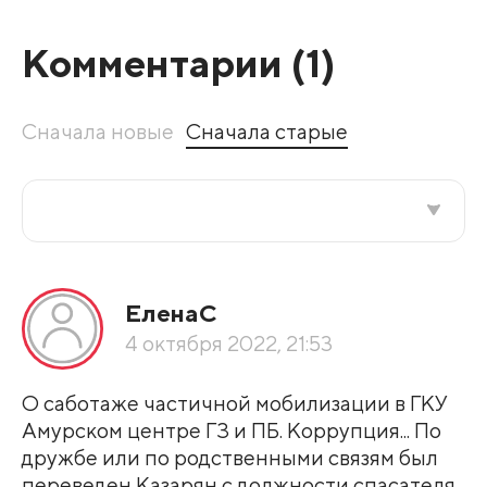
Комментарии (
1
)
Сначала новые
Сначала старые
Все подряд
ЕленаС
По рейтингу
4 октября 2022, 21:53
Развернуть все
О саботаже частичной мобилизации в ГКУ
Амурском центре ГЗ и ПБ. Коррупция... По
дружбе или по родственными связям был
переведен Казарян с должности спасателя,