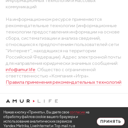
информационных технологий и массовых
коммуникаций
На информационном ресурсе применяются
рекомендательные технологии (информационные
технологии предоставления информации на основе
сбора, систематизации и анализа сведений,
относящихся к предпочтениям пользователей сети
"Интернет", находящихся на территории
Российской Федерации). Адрес электронной почты
для направления юридически значимых сообщений:
info@amur.life
. Общество с ограниченной
ответственностью «Компания «Игра».
Правила применения рекомендательных технологий
Нажав кнопку «Принять», Вы даете свое
согласие
на
обработку файлов cookie вашего браузера и
использование аналитических сервисов
ПРИНЯТЬ
Yandex.Metrika, LiveInternet и Top.mail.ru в