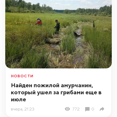
НОВОСТИ
Найден пожилой амурчанин,
который ушел за грибами еще в
июле
вчера, 21:23
772
0