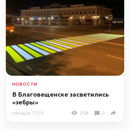
НОВОСТИ
В Благовещенске засветились
«зебры»
сегодня, 17:03
258
0