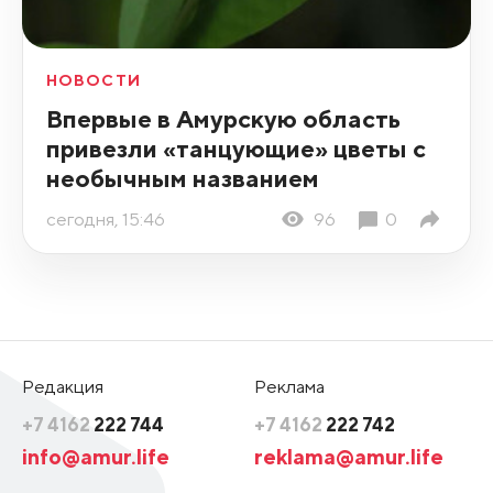
НОВОСТИ
Впервые в Амурскую область
привезли «танцующие» цветы с
необычным названием
сегодня, 15:46
96
0
Редакция
Реклама
+7 4162
222 744
+7 4162
222 742
info@amur.life
reklama@amur.life