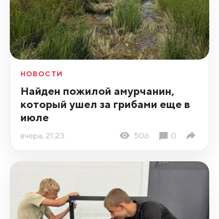
НОВОСТИ
Найден пожилой амурчанин,
который ушел за грибами еще в
июле
вчера, 21:23
506
0