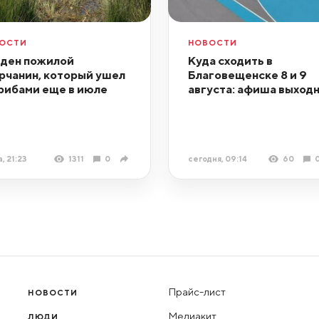
ОСТИ
НОВОСТИ
ден пожилой
Куда сходить в
рчанин, который ушел
Благовещенске 8 и 9
грибами еще в июле
августа: афиша выход
, 21:23
1311
0
сегодня, 09:14
60
Прайс-лист
НОВОСТИ
Медиакит
ЛЮДИ