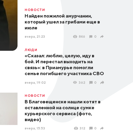
НОВОСТИ
Найден пожилой амурчанин,
который ушел за грибами еще в
июле
вчера, 21:23
846
0
ЛЮДИ
«Сказал: люблю, целую, иду в
бой. И перестал выходить на
связь»: в Приамурье помогли
семье погибшего участника СВО
вчера, 19:02
362
0
НОВОСТИ
В Благовещенске нашли котят в
оставленной на солнце сумке
курьерского сервиса (фото,
видео)
вчера, 15:53
312
0