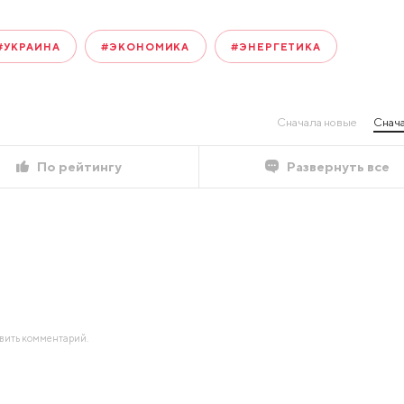
#УКРАИНА
#ЭКОНОМИКА
#ЭНЕРГЕТИКА
Сначала новые
Снача
По рейтингу
Развернуть все
авить комментарий.