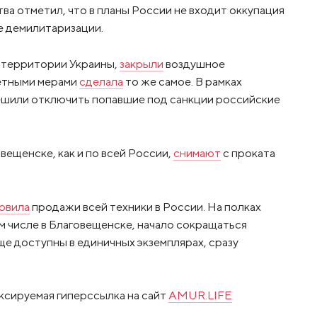
ства отметил, что в планы России не входит оккупация
е демилитаризации.
 территории Украины,
закрыли
воздушное
етными мерами
сделала
то же самое. В рамках
ешили отключить попавшие под санкции российские
овещенске, как и по всей России,
снимают
с проката
овила
продажи всей техники в России. На полках
м числе в Благовещенске, начало сокращаться
ще доступны в единичных экземплярах, сразу
ксируемая гиперссылка на сайт
AMUR.LIFE