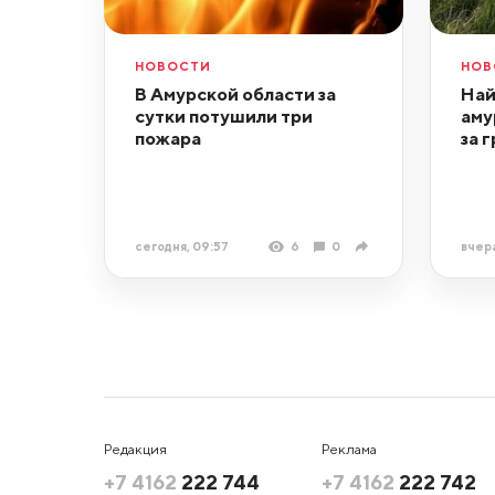
НОВОСТИ
НОВ
В Амурской области за
Най
сутки потушили три
аму
пожара
за 
сегодня, 09:57
6
0
вчера
Редакция
Реклама
+7 4162
222 744
+7 4162
222 742