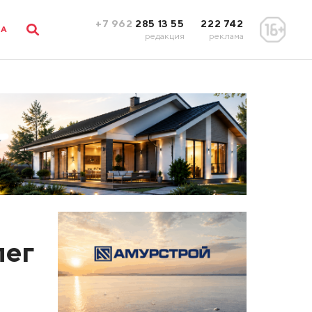
+7 962
285 13 55
222 742
ЛА
редакция
реклама
лег