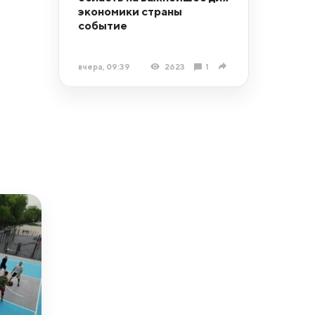
экономики страны
событие
вчера, 09:39
2623
1