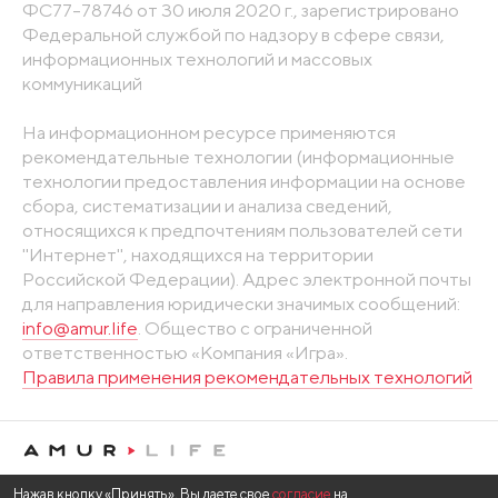
ФС77-78746 от 30 июля 2020 г., зарегистрировано
Федеральной службой по надзору в сфере связи,
информационных технологий и массовых
коммуникаций
На информационном ресурсе применяются
рекомендательные технологии (информационные
технологии предоставления информации на основе
сбора, систематизации и анализа сведений,
относящихся к предпочтениям пользователей сети
"Интернет", находящихся на территории
Российской Федерации). Адрес электронной почты
для направления юридически значимых сообщений:
info@amur.life
. Общество с ограниченной
ответственностью «Компания «Игра».
Правила применения рекомендательных технологий
Нажав кнопку «Принять», Вы даете свое
согласие
на