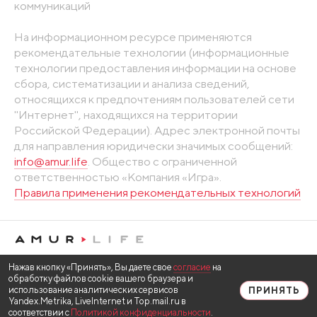
коммуникаций
На информационном ресурсе применяются
рекомендательные технологии (информационные
технологии предоставления информации на основе
сбора, систематизации и анализа сведений,
относящихся к предпочтениям пользователей сети
"Интернет", находящихся на территории
Российской Федерации). Адрес электронной почты
для направления юридически значимых сообщений:
info@amur.life
. Общество с ограниченной
ответственностью «Компания «Игра».
Правила применения рекомендательных технологий
Нажав кнопку «Принять», Вы даете свое
согласие
на
обработку файлов cookie вашего браузера и
использование аналитических сервисов
ПРИНЯТЬ
Yandex.Metrika, LiveInternet и Top.mail.ru в
соответствии с
Политикой конфиденциальности
.