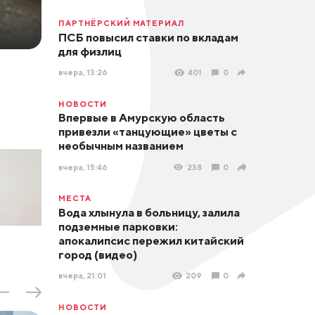
ПАРТНЁРСКИЙ МАТЕРИАЛ
ПСБ повысил ставки по вкладам
для физлиц
вчера, 13:26
401
0
НОВОСТИ
Впервые в Амурскую область
привезли «танцующие» цветы с
необычным названием
вчера, 15:46
238
0
МЕСТА
Вода хлынула в больницу, залила
подземные парковки:
апокалипсис пережил китайский
город (видео)
вчера, 21:01
209
0
НОВОСТИ