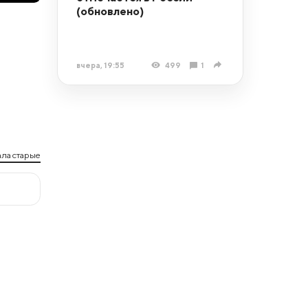
(обновлено)
вчера, 19:55
499
1
ла старые