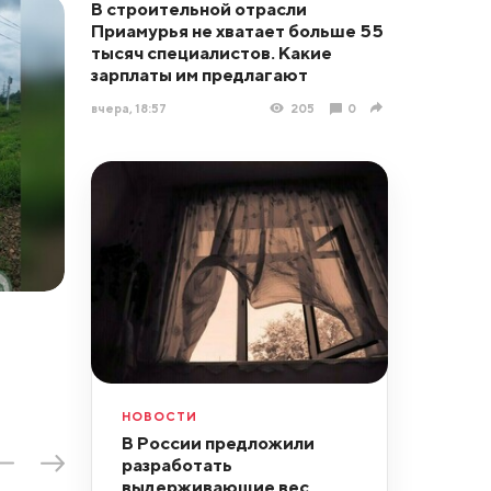
В строительной отрасли
Приамурья не хватает больше 55
тысяч специалистов. Какие
зарплаты им предлагают
вчера, 18:57
205
0
НОВОСТИ
В России предложили
разработать
выдерживающие вес