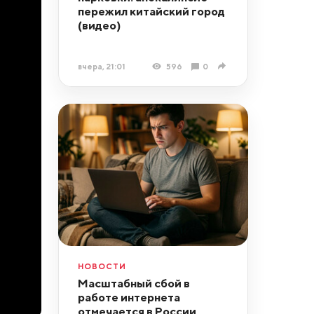
пережил китайский город
(видео)
вчера, 21:01
596
0
НОВОСТИ
Масштабный сбой в
работе интернета
отмечается в России