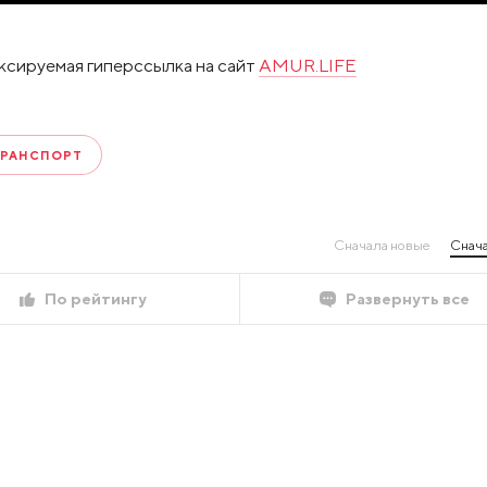
ксируемая гиперссылка на сайт
AMUR.LIFE
ТРАНСПОРТ
Сначала новые
Снача
По рейтингу
Развернуть все