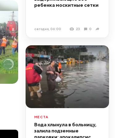
ребенка москитные сетки
сегодня, 06:00
23
0
МЕСТА
Вода хлынула в больницу,
залила подземные
парковки: апокалипсис