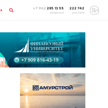
+7 962
285 13 55
222 742
ЛА
редакция
реклама