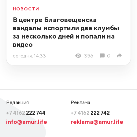
НОВОСТИ
В центре Благовещенска
вандалы испортили две клумбы
за несколько дней и попали на
видео
сегодня, 14:33
356
0
Редакция
Реклама
+7 4162
222 744
+7 4162
222 742
info@amur.life
reklama@amur.life