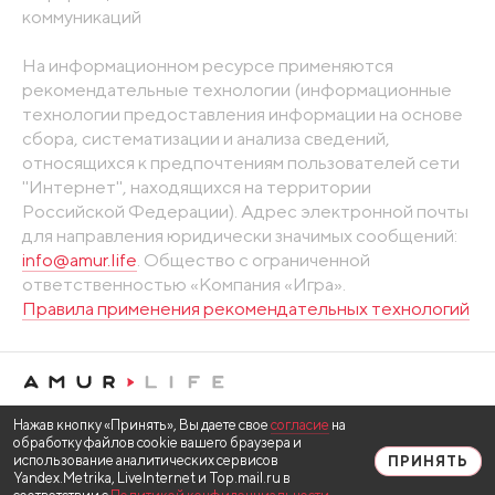
коммуникаций
На информационном ресурсе применяются
рекомендательные технологии (информационные
технологии предоставления информации на основе
сбора, систематизации и анализа сведений,
относящихся к предпочтениям пользователей сети
"Интернет", находящихся на территории
Российской Федерации). Адрес электронной почты
для направления юридически значимых сообщений:
info@amur.life
. Общество с ограниченной
ответственностью «Компания «Игра».
Правила применения рекомендательных технологий
Нажав кнопку «Принять», Вы даете свое
согласие
на
обработку файлов cookie вашего браузера и
использование аналитических сервисов
ПРИНЯТЬ
Yandex.Metrika, LiveInternet и Top.mail.ru в