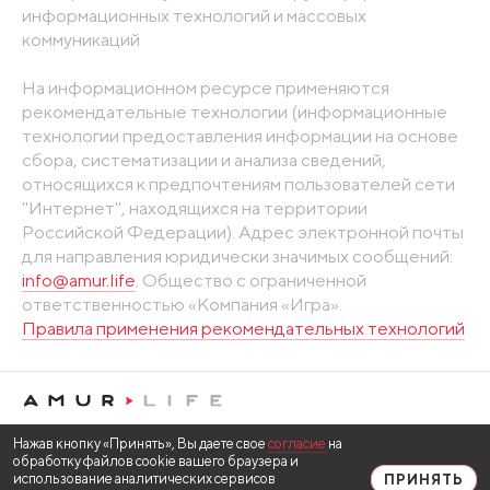
информационных технологий и массовых
коммуникаций
На информационном ресурсе применяются
рекомендательные технологии (информационные
технологии предоставления информации на основе
сбора, систематизации и анализа сведений,
относящихся к предпочтениям пользователей сети
"Интернет", находящихся на территории
Российской Федерации). Адрес электронной почты
для направления юридически значимых сообщений:
info@amur.life
. Общество с ограниченной
ответственностью «Компания «Игра».
Правила применения рекомендательных технологий
Нажав кнопку «Принять», Вы даете свое
согласие
на
обработку файлов cookie вашего браузера и
использование аналитических сервисов
ПРИНЯТЬ