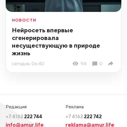
НОВОСТИ
Нейросеть впервые
сгенерировала
несуществующую в природе
жизнь
сегодня, 06:40
94
0
Редакция
Реклама
+7 4162
222 744
+7 4162
222 742
info@amur.life
reklama@amur.life