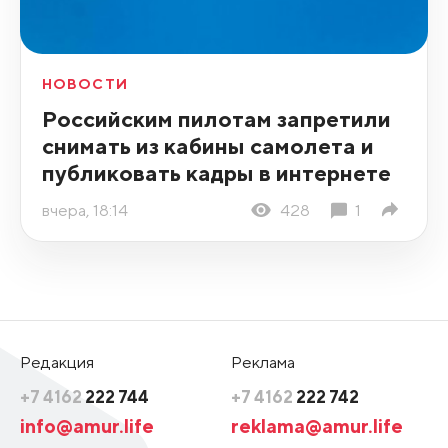
НОВОСТИ
Российским пилотам запретили
снимать из кабины самолета и
публиковать кадры в интернете
вчера, 18:14
428
1
Редакция
Реклама
+7 4162
222 744
+7 4162
222 742
info@amur.life
reklama@amur.life