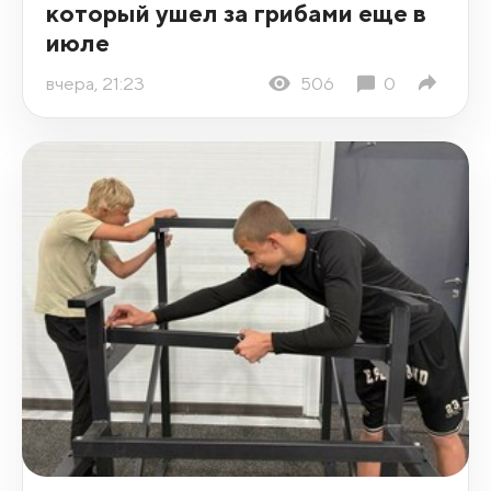
который ушел за грибами еще в
июле
вчера, 21:23
506
0