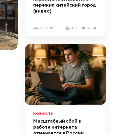
пережил китайский город
(видео)
вчера, 21:01
437
0
НОВОСТИ
Масштабный сбой в
работе интернета
отмечается в России