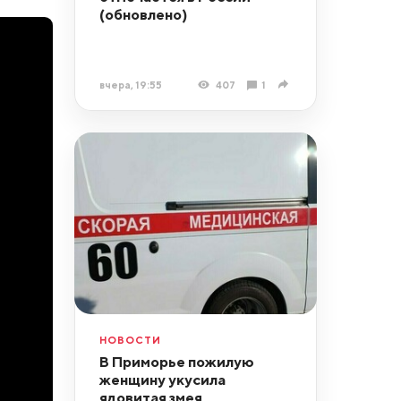
(обновлено)
вчера, 19:55
407
1
НОВОСТИ
В Приморье пожилую
женщину укусила
ядовитая змея