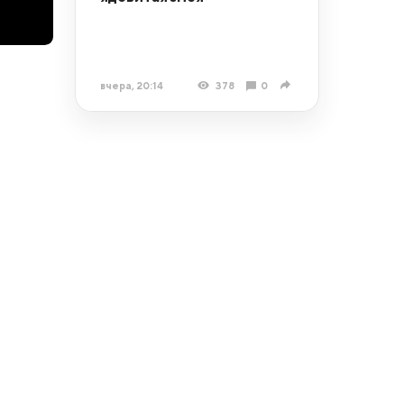
вчера, 20:14
378
0