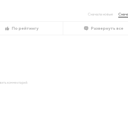
Сначала новые
Снача
По рейтингу
Развернуть все
авить комментарий.