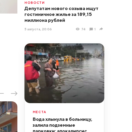
НОВОСТИ
Депутатам нового созыва ищут
гостиничное жилье за 189,15
миллиона рублей
5 августа, 20:06
74
1
МЕСТА
Вода хлынула в больницу,
залила подземные
парковки: апокалипсис