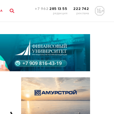
+7 962
285 13 55
222 742
ЛА
редакция
реклама