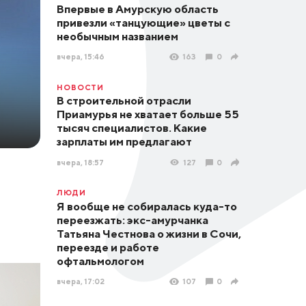
Впервые в Амурскую область
привезли «танцующие» цветы с
необычным названием
вчера, 15:46
163
0
НОВОСТИ
В строительной отрасли
Приамурья не хватает больше 55
тысяч специалистов. Какие
зарплаты им предлагают
вчера, 18:57
127
0
ЛЮДИ
Я вообще не собиралась куда-то
переезжать: экс-амурчанка
Татьяна Честнова о жизни в Сочи,
переезде и работе
офтальмологом
вчера, 17:02
107
0