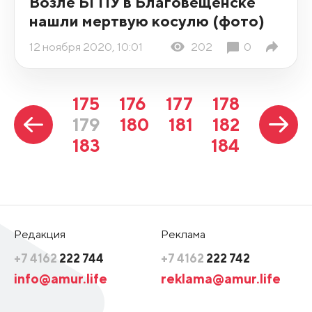
Возле БГПУ в Благовещенске
нашли мертвую косулю (фото)
12 ноября 2020, 10:01
202
0
175
176
177
178
179
180
181
182
183
184
Редакция
Реклама
+7 4162
222 744
+7 4162
222 742
info@amur.life
reklama@amur.life