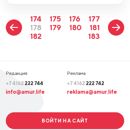
174
175
176
177
178
179
180
181
182
183
Редакция
Реклама
+7 4162
222 744
+7 4162
222 742
info@amur.life
reklama@amur.life
ВОЙТИ НА САЙТ