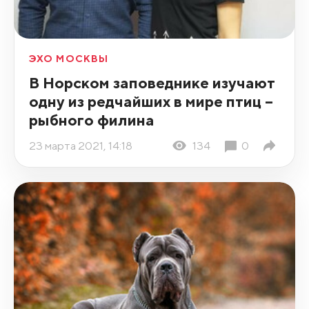
ЭХО МОСКВЫ
В Норском заповеднике изучают
одну из редчайших в мире птиц –
рыбного филина
23 марта 2021, 14:18
134
0