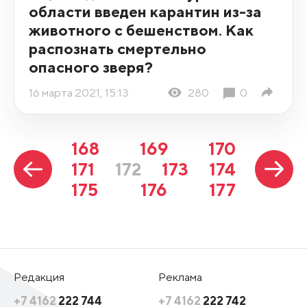
области введен карантин из-за
животного с бешенством. Как
распознать смертельно
опасного зверя?
16 марта 2021, 15:13
280
0
168
169
170
171
172
173
174
175
176
177
Редакция
Реклама
+7 4162
222 744
+7 4162
222 742