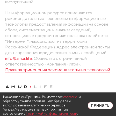
коммуникаций
На информационном ресурсе применяются
рекомендательные технологии (информационные
технологии предоставления информации на основе
сбора, систематизации и анализа сведений,
относящихся к предпочтениям пользователей сети
"Интернет", находящихся на территории
Российской Федерации). Адрес электронной почты
для направления юридически значимых сообщений:
info@amur.life
. Общество с ограниченной
ответственностью «Компания «Игра».
Правила применения рекомендательных технологий
Нажав кнопку «Принять», Вы даете свое
согласие
на
обработку файлов cookie вашего браузера и
использование аналитических сервисов
ПРИНЯТЬ
Yandex.Metrika, LiveInternet и Top.mail.ru в
соответствии с
Политикой конфиденциальности
.