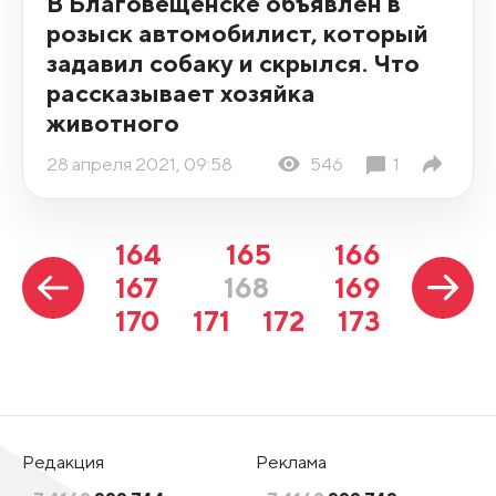
В Благовещенске объявлен в
розыск автомобилист, который
задавил собаку и скрылся. Что
рассказывает хозяйка
животного
28 апреля 2021, 09:58
546
1
164
165
166
167
168
169
170
171
172
173
Редакция
Реклама