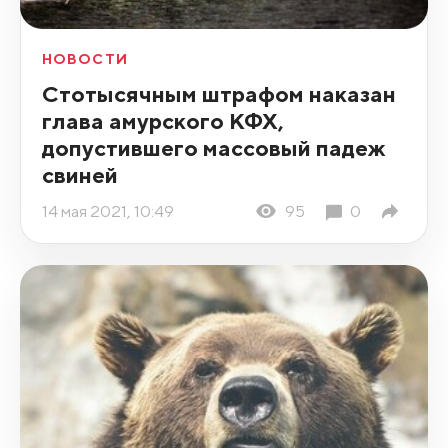
НОВОСТИ
Стотысячным штрафом наказан
глава амурского КФХ,
допустившего массовый падеж
свиней
14 мая 2021, 10:49
95
0