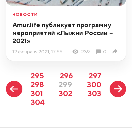
НОВОСТИ
Amur.life публикует программу
мероприятий «Лыжни России –
2021»
12 февраля 2021, 17:55
239
0
295
296
297
298
299
300
301
302
303
304