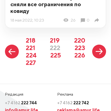
сняли все ограничения по
ковиду
18 мая 2022, 10:23
26
0
218
219
220
221
222
223
224
225
226
227
Редакция
Реклама
+7 4162
222 744
+7 4162
222 742
info@amur.life
reklama@amur.life