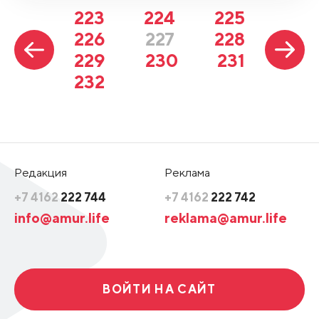
223
224
225
226
227
228
229
230
231
232
Редакция
Реклама
+7 4162
222 744
+7 4162
222 742
info@amur.life
reklama@amur.life
ВОЙТИ НА САЙТ