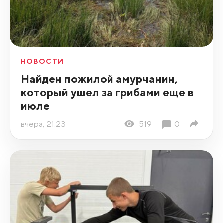
НОВОСТИ
Найден пожилой амурчанин,
который ушел за грибами еще в
июле
вчера, 21:23
519
0