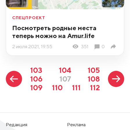
СПЕЦПРОЕКТ
Посмотреть родные места
теперь можно на Amur.life
2 июля 2021, 19:55
351
0
103
104
105
106
107
108
109
110
111
112
Редакция
Реклама