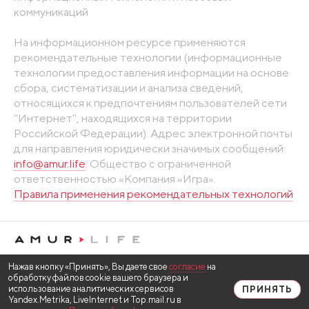
коммуникаций
На информационном ресурсе применяются
рекомендательные технологии (информационные
технологии предоставления информации на основе
сбора, систематизации и анализа сведений,
относящихся к предпочтениям пользователей сети
"Интернет", находящихся на территории
Российской Федерации). Адрес электронной почты
для направления юридически значимых сообщений:
info@amur.life
. Общество с ограниченной
ответственностью «Компания «Игра».
Правила применения рекомендательных технологий
Нажав кнопку «Принять», Вы даете свое
согласие
на
обработку файлов cookie вашего браузера и
использование аналитических сервисов
ПРИНЯТЬ
Yandex.Metrika, LiveInternet и Top.mail.ru в