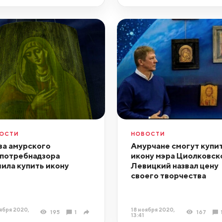
ОСТИ
НОВОСТИ
ва амурского
Амурчане смогут купи
потребнадзора
икону мэра Циолковск
ила купить икону
Левицкий назвал цену
своего творчества
ября 2020,
18 ноября 2020,
195
1
167
13:41