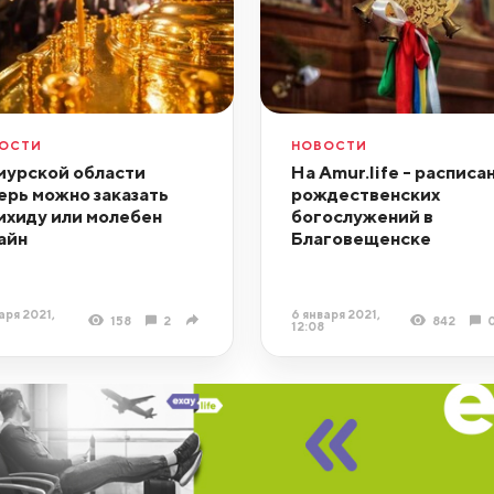
ОСТИ
НОВОСТИ
мурской области
На Amur.life - расписа
ерь можно заказать
рождественских
ихиду или молебен
богослужений в
айн
Благовещенске
аря 2021,
6 января 2021,
158
2
842
12:08