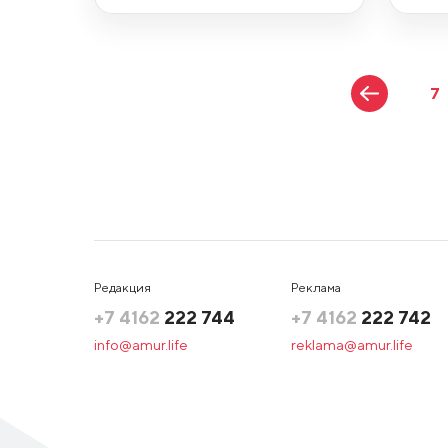
7
Редакция
Реклама
+7 4162
222 744
+7 4162
222 742
info@amur.life
reklama@amur.life