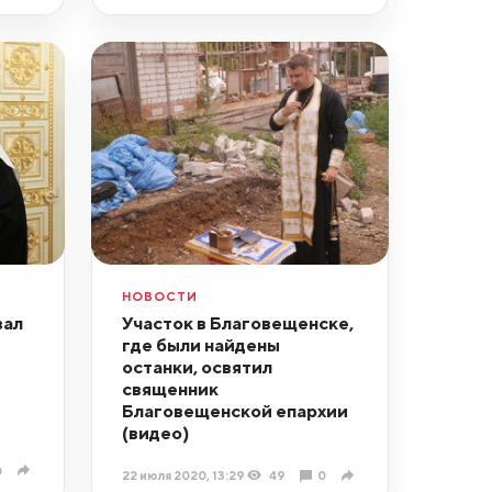
НОВОСТИ
вал
Участок в Благовещенске,
где были найдены
останки, освятил
священник
Благовещенской епархии
(видео)
0
22 июля 2020, 13:29
49
0