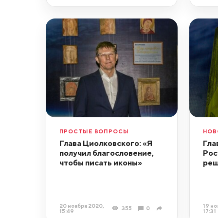
ПРОСТЫЕ ВОПРОСЫ
НОВ
Глава Циолковского: «Я
Гла
получил благословение,
Рос
чтобы писать иконы»
реш
20 ноября 2020,
19 но
355
0
15:49
17:31