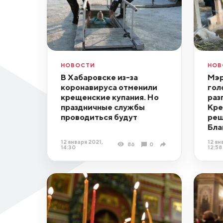
НОВОСТИ
НОВ
В Хабаровске из-за
Мэр
коронавируса отменили
гол
крещенские купания. Но
раз
праздничные службы
Кре
проводиться будут
реш
Бла
12 января 2021,
12 ян
86
0
14:30
12:58