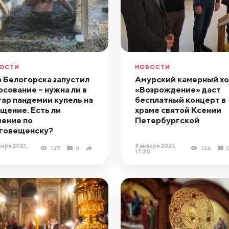
ОСТИ
НОВОСТИ
 Белогорска запустил
Амурский камерный х
осование – нужна ли в
«Возрождение» даст
гар пандемии купель на
бесплатный концерт в
щение. Есть ли
храме святой Ксении
ение по
Петербургской
говещенску?
варя 2021,
8 января 2021,
127
0
136
17:20