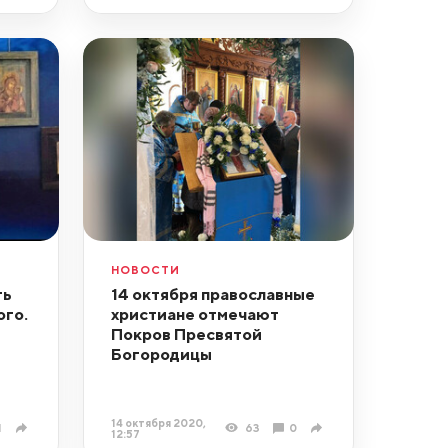
НОВОСТИ
ть
14 октября православные
ого.
христиане отмечают
Покров Пресвятой
Богородицы
14 октября 2020,
1
63
0
12:57