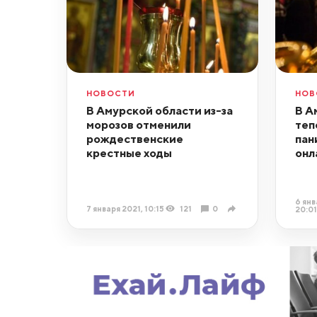
НОВОСТИ
НОВ
В Амурской области из-за
В А
морозов отменили
теп
рождественские
пан
крестные ходы
онл
6 янв
7 января 2021, 10:15
121
0
20:01