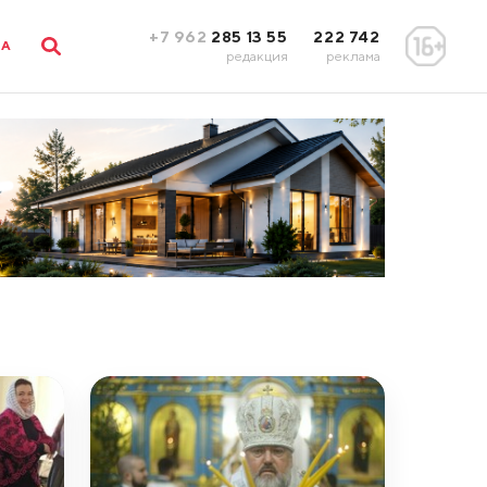
+7 962
285 13 55
222 742
ЛА
редакция
реклама