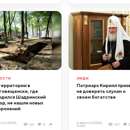
ОСТИ
ЛЮДИ
территории в
Патриарх Кирилл приз
говещенске, где
не доверять слухам о
одился Шадринский
своем богатстве
ор, не нашли новых
оронений
уста 2020,
3 августа 2020,
121
0
137
11:50