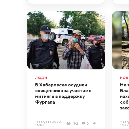
ЛЮДИ
НОВ
В Хабаровске осудили
На 
священника за участие в
Бла
митинге в поддержку
нах
Фургала
соб
зах
11 августа 2020,
7 авг
192
0
16:43
18:32