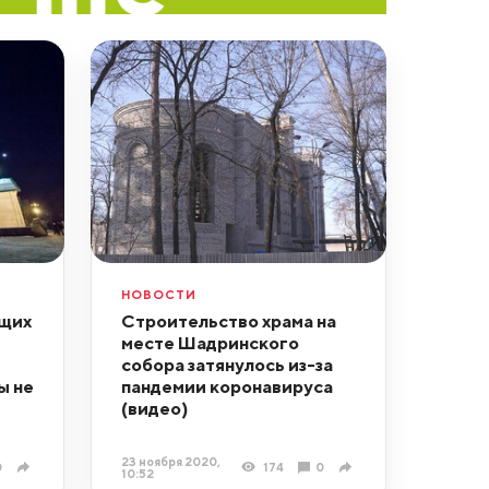
НОВОСТИ
ющих
Строительство храма на
месте Шадринского
собора затянулось из-за
ы не
пандемии коронавируса
(видео)
23 ноября 2020,
0
174
0
10:52