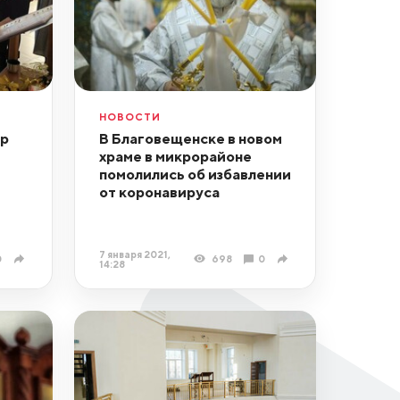
НОВОСТИ
ор
В Благовещенске в новом
храме в микрорайоне
помолились об избавлении
от коронавируса
7 января 2021,
0
698
0
14:28