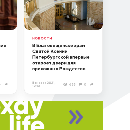
НОВОСТИ
ние
В Благовещенске храм
Святой Ксении
Петербургской впервые
откроет двери для
прихожан в Рождество
5 января 2021,
0
688
0
12:16