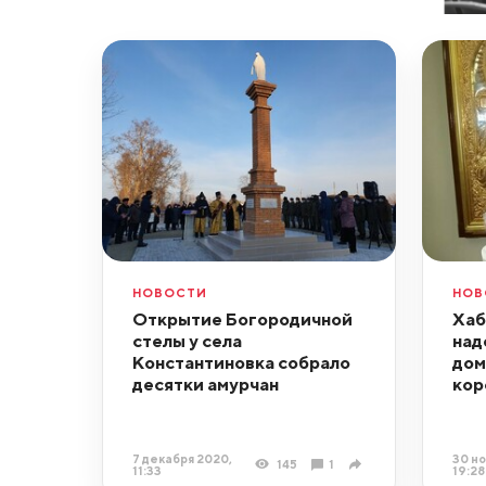
НОВОСТИ
НОВ
Открытие Богородичной
Хаб
стелы у села
над
Константиновка собрало
дом
десятки амурчан
кор
7 декабря 2020,
30 но
145
1
11:33
19:28