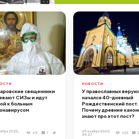
ОСТИ
НОВОСТИ
аровские священники
У православных веру
евают СИЗы и идут
начался 40-дневный
ой к больным
Рождественский пост.
онавирусом
Почему древние канон
знают про этот пост?
ября 2020,
29 ноября 2020,
69
1
102
09:27