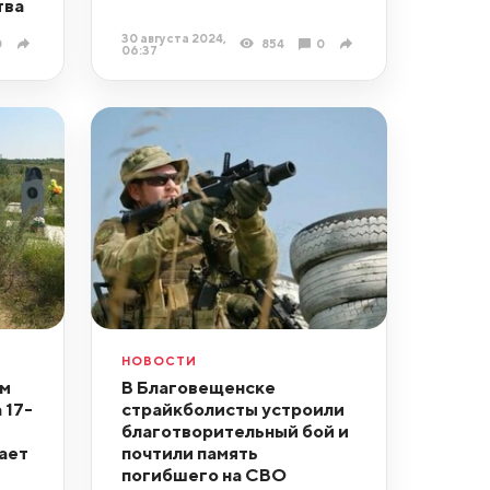
тва
30 августа 2024,
0
854
0
06:37
НОВОСТИ
ам
В Благовещенске
 17-
страйкболисты устроили
благотворительный бой и
ает
почтили память
погибшего на СВО