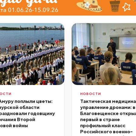
ОСТИ
НОВОСТИ
Амуру поплыли цветы:
Тактическая медицина
мурской области
управление дронами: в
раздновали годовщину
Благовещенске откры
нчания Второй
первый в стране
овой войны
профильный класс
Российского военно-