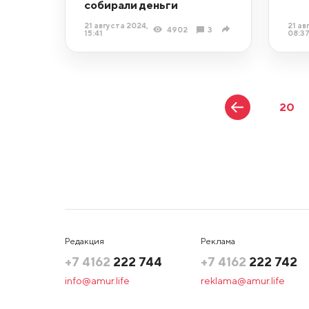
собирали деньги
21 августа 2024,
21 ав
4902
3
15:41
08:3
20
Редакция
Реклама
+7 4162
222 744
+7 4162
222 742
info@amur.life
reklama@amur.life