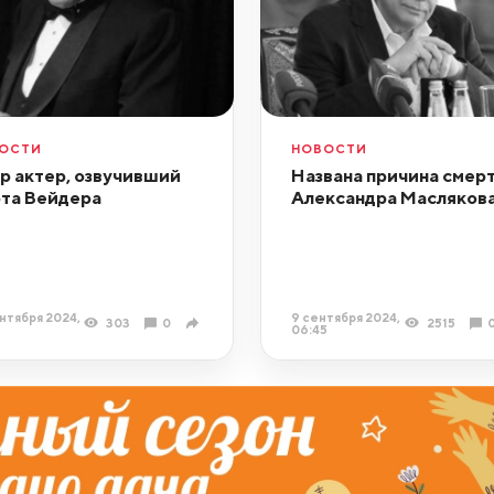
ОСТИ
НОВОСТИ
р актер, озвучивший
Названа причина смер
та Вейдера
Александра Масляков
нтября 2024,
9 сентября 2024,
303
0
2515
5
06:45