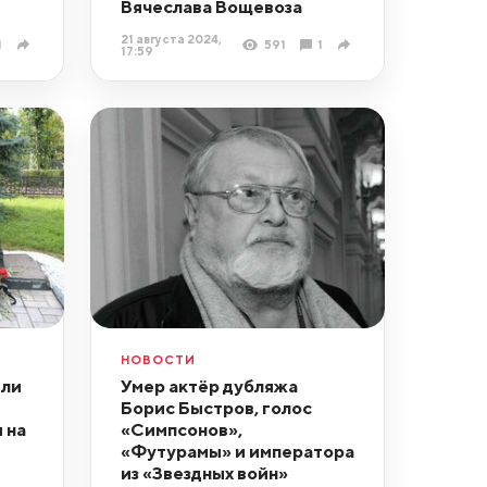
Вячеслава Вощевоза
21 августа 2024,
1
591
1
17:59
НОВОСТИ
или
Умер актёр дубляжа
Борис Быстров, голос
 на
«Симпсонов»,
«Футурамы» и императора
из «Звездных войн»