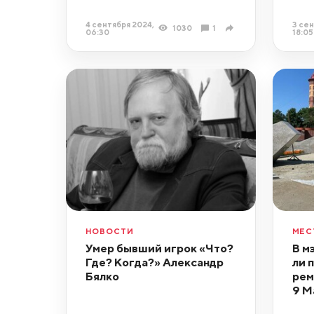
4 сентября 2024,
3 сен
1030
1
06:30
18:05
НОВОСТИ
МЕС
Умер бывший игрок «Что?
В м
Где? Когда?» Александр
ли 
Бялко
рем
9 М