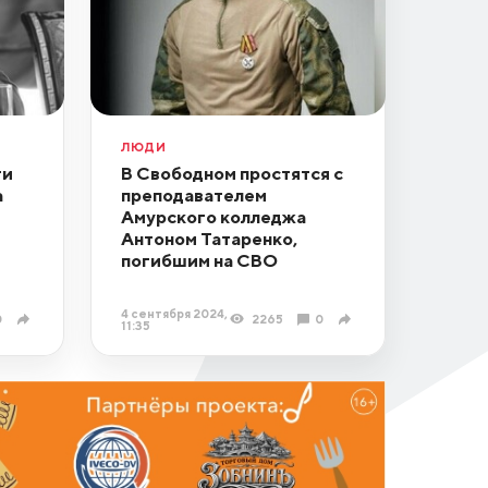
ЛЮДИ
ти
В Свободном простятся с
а
преподавателем
Амурского колледжа
Антоном Татаренко,
погибшим на СВО
4 сентября 2024,
0
2265
0
11:35