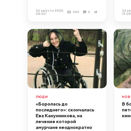
26 августа 2024,
22 ав
549
0
08:00
15:08
ЛЮДИ
НОВ
«Боролась до
В б
последнего»: скончалась
пет
Ева Канунникова, на
кин
лечение которой
амурчане неоднократно