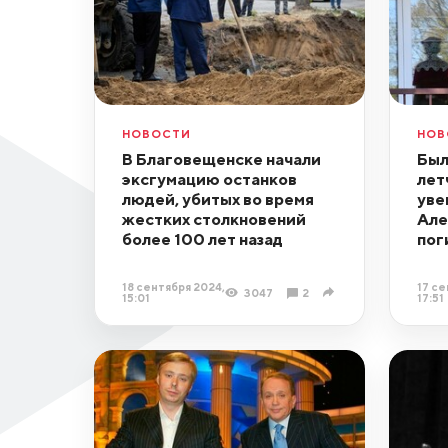
НОВОСТИ
НОВ
В Благовещенске начали
Был
эксгумацию останков
лет
людей, убитых во время
уве
жестких столкновений
Але
более 100 лет назад
пог
18 сентября 2024,
17 се
3047
2
15:01
17:51