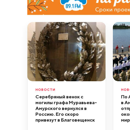
НОВОСТИ
НОВ
Серебряный венок с
По 
могилы графа Муравьева-
в А
Амурского вернулся в
отп
Россию. Его скоро
око
привезут в Благовещенск
мир