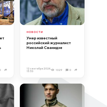
НОВОСТИ
ет
Умер известный
российский журналист
ь
Николай Сванидзе
12 сентября 2024,
0
1029
0
15:53