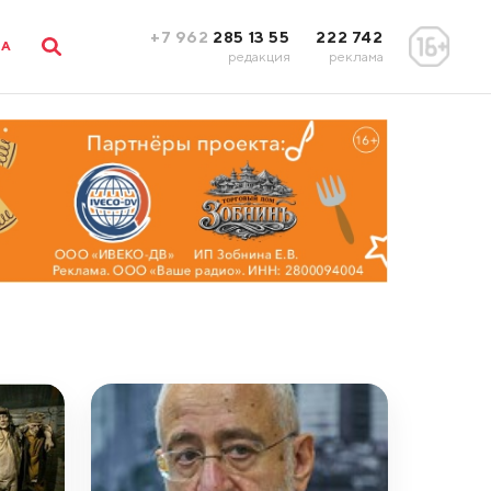
+7 962
285 13 55
222 742
ЛА
редакция
реклама