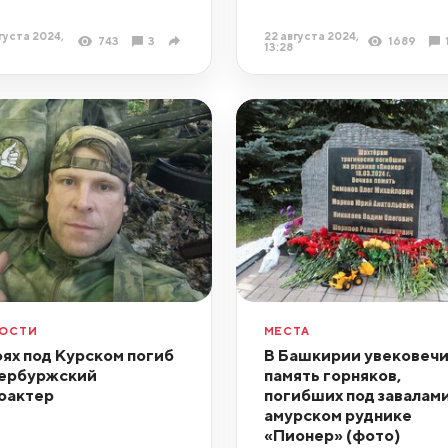
густа 2024,
22 августа 2024,
743
3
1689
13:28
ОСТИ
МЕСТА
оях под Курском погиб
В Башкирии увековеч
ербуржский
память горняков,
оактер
погибших под завалами
амурском руднике
«Пионер» (фото)