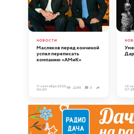
НОВОСТИ
НОВ
Масляков перед кончиной
Уме
успел переписать
Дар
компанию «АМиК»
11 сентября 2024,
10 се
2285
0
06:40
07:2