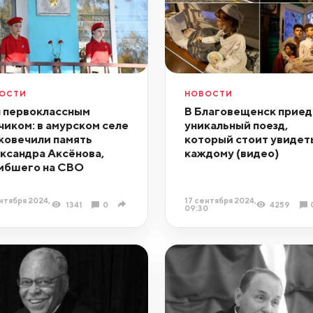
ОСТИ
НОВОСТИ
 первоклассным
В Благовещенск приед
чиком: в амурском селе
уникальный поезд,
ковечили память
который стоит увидет
ксандра Аксёнова,
каждому (видео)
ибшего на СВО
нтября 2024,
17 сентября 2024,
1341
0
4259
09:30