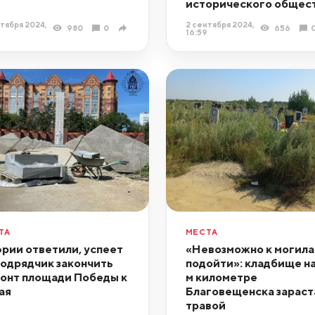
исторического общес
тября 2024,
2 сентября 2024,
980
0
656
16:59
ТА
МЕСТА
эрии ответили, успеет
«Невозможно к могил
подрядчик закончить
подойти»: кладбище на
онт площади Победы к
м километре
ая
Благовещенска зараст
травой