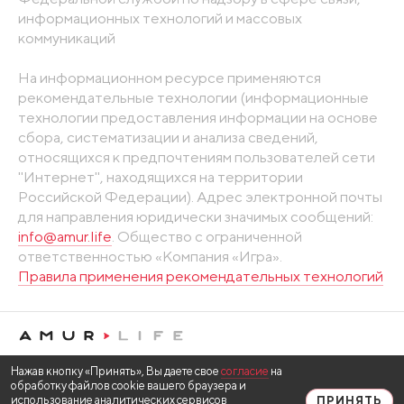
информационных технологий и массовых
коммуникаций
На информационном ресурсе применяются
рекомендательные технологии (информационные
технологии предоставления информации на основе
сбора, систематизации и анализа сведений,
относящихся к предпочтениям пользователей сети
"Интернет", находящихся на территории
Российской Федерации). Адрес электронной почты
для направления юридически значимых сообщений:
info@amur.life
. Общество с ограниченной
ответственностью «Компания «Игра».
Правила применения рекомендательных технологий
Нажав кнопку «Принять», Вы даете свое
согласие
на
обработку файлов cookie вашего браузера и
использование аналитических сервисов
ПРИНЯТЬ