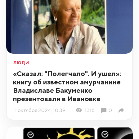
ЛЮДИ
«Сказал: "Полегчало". И ушел»:
книгу об известном амурчанине
Владиславе Бакуменко
презентовали в Ивановке
11 октября 2024, 10:39
1316
0