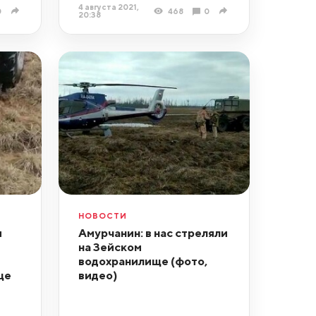
4 августа 2021,
0
468
0
20:38
НОВОСТИ
и
Амурчанин: в нас стреляли
на Зейском
водохранилище (фото,
ще
видео)