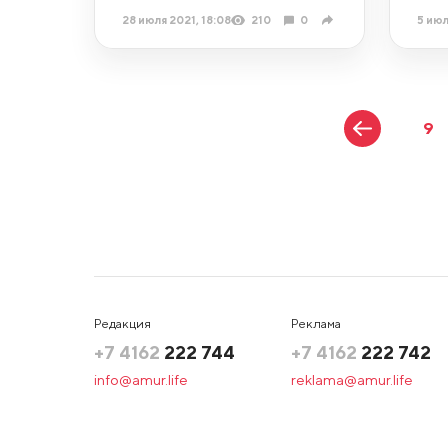
28 июля 2021, 18:08
210
0
5 июл
9
Редакция
Реклама
+7 4162
222 744
+7 4162
222 742
info@amur.life
reklama@amur.life