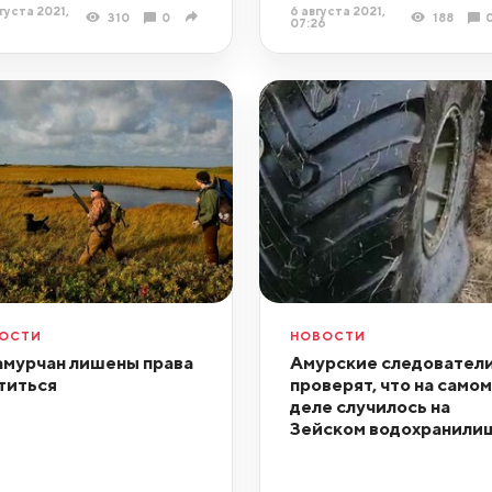
густа 2021,
6 августа 2021,
310
0
188
07:26
ОСТИ
НОВОСТИ
амурчан лишены права
Амурские следовател
титься
проверят, что на самом
деле случилось на
Зейском водохранили