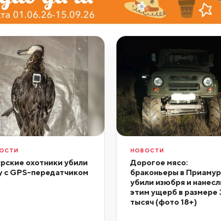
ОСТИ
НОВОСТИ
рские охотники убили
Дорогое мясо:
у с GPS-передатчиком
браконьеры в Приаму
убили изюбря и нанесл
этим ущерб в размере
тысяч (фото 18+)