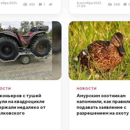
тября 2021,
8 октября 2021,
433
1
348
17:09
ОСТИ
НОВОСТИ
коньеров с тушей
Амурским охотникам
ули на квадроцикле
напомнили, как правил
ержали недалеко от
подавать заявление с
лковского
разрешением на охоту