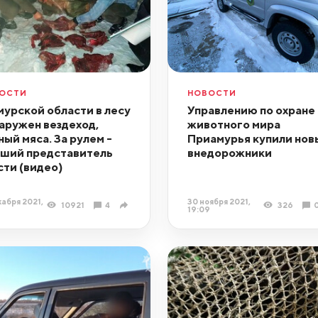
ОСТИ
НОВОСТИ
мурской области в лесу
Управлению по охране
аружен вездеход,
животного мира
ный мяса. За рулем -
Приамурья купили нов
ший представитель
внедорожники
сти (видео)
кабря 2021,
30 ноября 2021,
10921
4
326
19:09