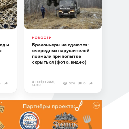
НОВОСТИ
боды
Браконьеры не сдаются:
ф
очередных нарушителей
поймали при попытке
скрыться (фото, видео)
8 ноября 2021,
0
574
0
14:50