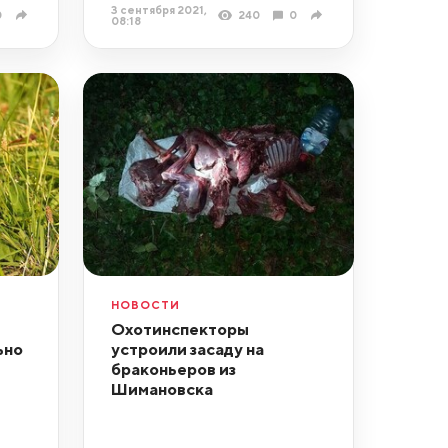
3 сентября 2021,
0
240
0
08:18
НОВОСТИ
Охотинспекторы
ьно
устроили засаду на
браконьеров из
Шимановска