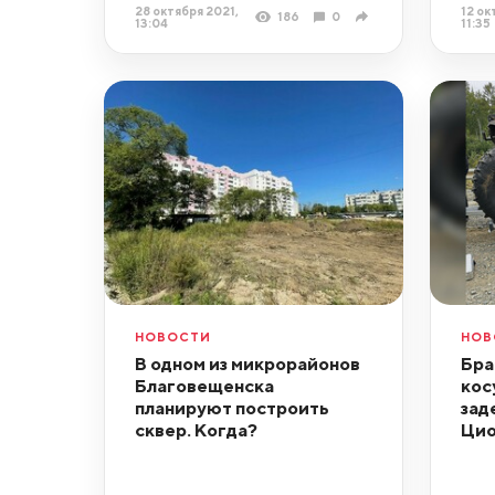
28 октября 2021,
12 ок
186
0
13:04
11:35
НОВОСТИ
НОВ
В одном из микрорайонов
Бра
Благовещенска
кос
планируют построить
зад
сквер. Когда?
Цио