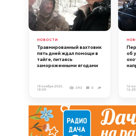
НОВОСТИ
НОВ
Травмированный вахтовик
Пер
пять дней ждал помощи в
об 
тайге, питаясь
охо
замороженными ягодами
нап
18 ноября 2021,
16 но
393
0
18:09
16:25