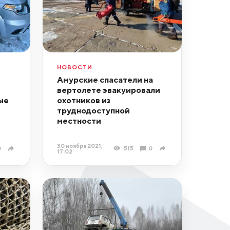
НОВОСТИ
Амурские спасатели на
вертолете эвакуировали
ые
охотников из
труднодоступной
местности
30 ноября 2021,
0
515
0
17:02