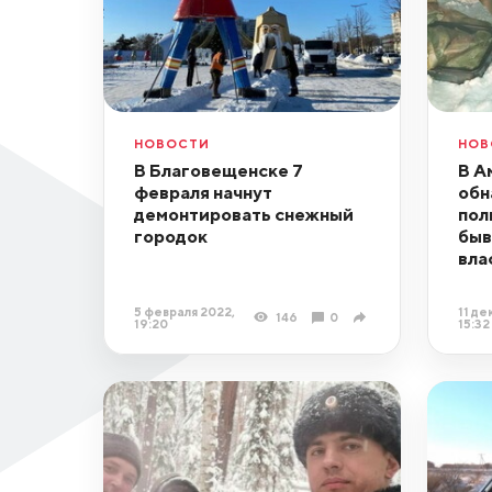
НОВОСТИ
НОВ
В Благовещенске 7
В А
февраля начнут
обн
демонтировать снежный
пол
городок
быв
вла
5 февраля 2022,
11 де
146
0
19:20
15:32