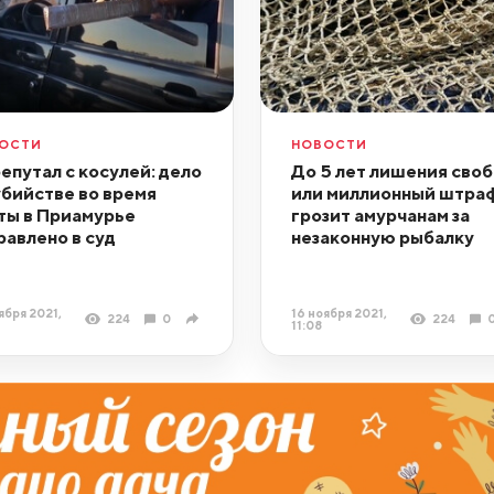
ОСТИ
НОВОСТИ
епутал с косулей: дело
До 5 лет лишения сво
убийстве во время
или миллионный штра
ты в Приамурье
грозит амурчанам за
равлено в суд
незаконную рыбалку
ября 2021,
16 ноября 2021,
224
0
224
11:08