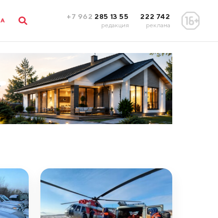
+7 962
285 13 55
222 742
ЛА
редакция
реклама