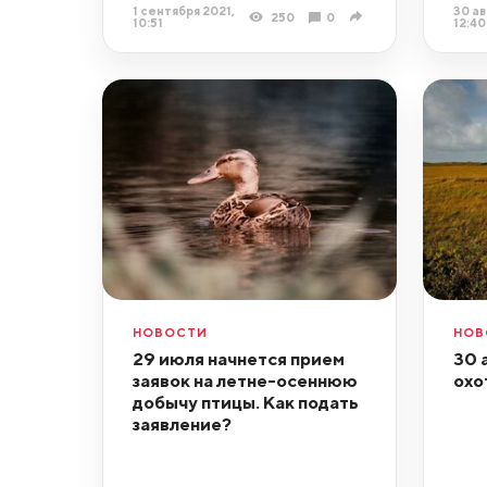
1 сентября 2021,
30 ав
250
0
10:51
12:40
НОВОСТИ
НОВ
29 июля начнется прием
30 
заявок на летне-осеннюю
охо
добычу птицы. Как подать
заявление?