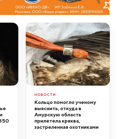
НОВОСТИ
Кольцо помогло ученому
рье
выяснить, откуда в
и
Амурскую область
 350
прилетела кряква,
застреленная охотниками