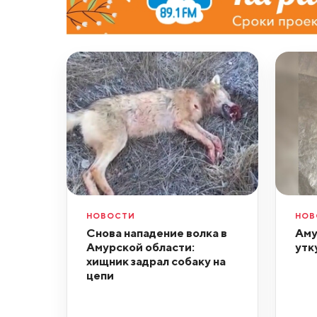
НОВОСТИ
НОВ
Снова нападение волка в
Аму
Амурской области:
утк
хищник задрал собаку на
цепи