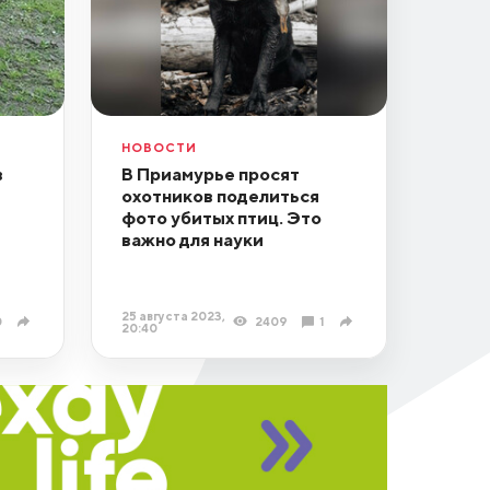
НОВОСТИ
в
В Приамурье просят
охотников поделиться
фото убитых птиц. Это
важно для науки
25 августа 2023,
0
2409
1
20:40