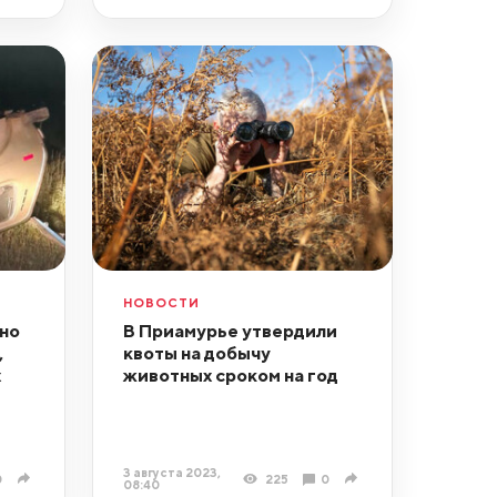
НОВОСТИ
но
В Приамурье утвердили
,
квоты на добычу
х
животных сроком на год
3 августа 2023,
0
225
0
08:40