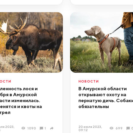
ОСТИ
НОВОСТИ
ленность лося и
В Амурской области
бря в Амурской
открывают охоту на
асти изменилась.
пернатую дичь. Собак
енятся и квоты на
обязательны
трел
ля 2023,
20 июля 2023,
1090
1
699
4
09:12