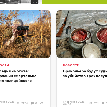
ОСТИ
НОВОСТИ
гедия на охоте:
Браконьера будут суд
рчанин смертельно
за убийство трех косу
ил полицейского
густа 2023,
17 августа 2023,
2286
0
751
09:05