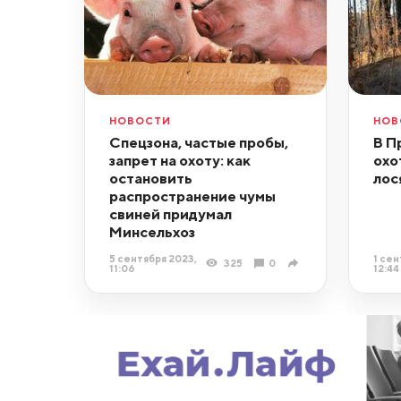
НОВОСТИ
НОВ
Спецзона, частые пробы,
В П
запрет на охоту: как
охо
остановить
лос
распространение чумы
свиней придумал
Минсельхоз
5 сентября 2023,
1 сен
325
0
11:06
12:44