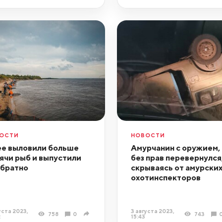
ОСТИ
НОВОСТИ
ее выловили больше
Амурчанин с оружием, 
ячи рыб и выпустили
без прав перевернулся
обратно
скрываясь от амурски
охотинспекторов
уста 2023,
3 августа 2023,
758
0
743
2
15:43