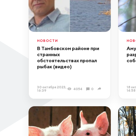
НОВОСТИ
НОВ
В Тамбовском районе при
Аму
странных
раз
обстоятельствах пропал
соб
рыбак (видео)
30 октября 2023,
18 ок
4054
0
16:39
14:58