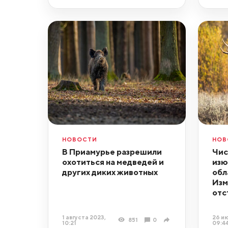
НОВОСТИ
НОВ
В Приамурье разрешили
Чис
охотиться на медведей и
изю
других диких животных
обл
Изм
отс
1 августа 2023,
26 ию
851
0
10:21
09:4