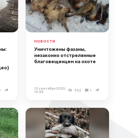
НОВОСТИ
ны:
Уничтожены фазаны,
незаконно отстрелянные
благовещенцем на охоте
део)
12 сентября 2023,
0
932
1
16:54