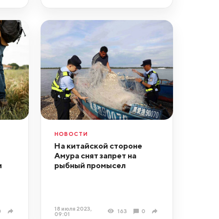
НОВОСТИ
На китайской стороне
Амура снят запрет на
и
рыбный промысел
18 июля 2023,
0
163
0
09:01