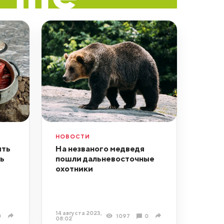
НОВОСТИ
ить
На незваного медведя
ль
пошли дальневосточные
охотники
14 августа 2023,
0
1097
0
08:02