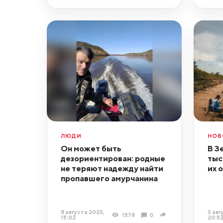
ЛЮДИ
НОВ
Он может быть
В З
дезориентирован: родные
тыс
не теряют надежду найти
их 
пропавшего амурчанина
8 августа 2023,
3 авг
1578
0
15:02
20:5