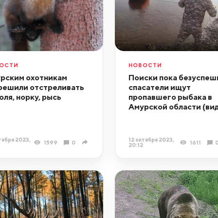
ОСТИ
НОВОСТИ
рским охотникам
Поиски пока безуспеш
решили отстреливать
спасатели ищут
оля, норку, рысь
пропавшего рыбака в
Амурской области (ви
тября 2023,
12 октября 2023,
1599
0
1611
20:12