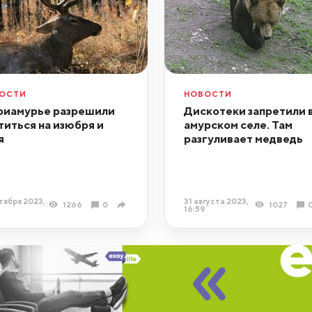
ОСТИ
НОВОСТИ
риамурье разрешили
Дискотеки запретили 
титься на изюбря и
амурском селе. Там
я
разгуливает медведь
тября 2023,
31 августа 2023,
1266
0
1027
16:59