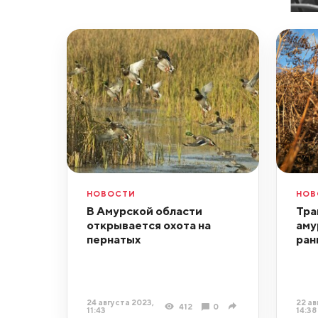
НОВОСТИ
НОВ
В Амурской области
Тра
открывается охота на
аму
пернатых
ран
24 августа 2023,
22 ав
412
0
11:43
14:38