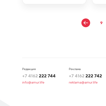
9
Редакция
Реклама
+7 4162
222 744
+7 4162
222 742
info@amur.life
reklama@amur.life