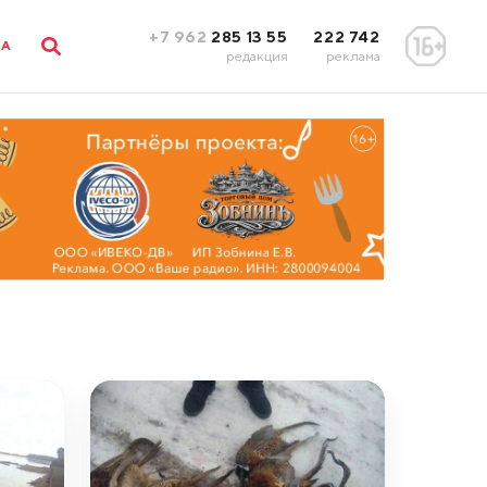
+7 962
285 13 55
222 742
ЛА
редакция
реклама