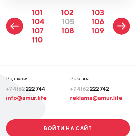
101
102
103
104
105
106
107
108
109
110
Редакция
Реклама
+7 4162
222 744
+7 4162
222 742
info@amur.life
reklama@amur.life
ВОЙТИ НА САЙТ