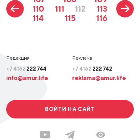
110
111
112
113
114
115
116
Редакция
Реклама
+7 4162
222 744
+7 4162
222 742
info@amur.life
reklama@amur.life
ВОЙТИ НА САЙТ