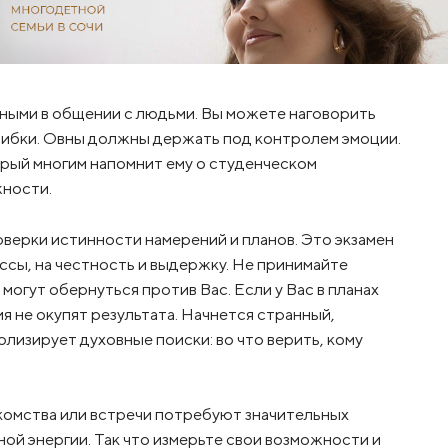
ьными в общении с людьми. Вы можете наговорить
шибки. Овны должны держать под контролем эмоции.
орый многим напомнит ему о студенческом
жности.
роверки истинности намерений и планов. Это экзамен
ссы, на честность и выдержку. Не принимайте
огут обернуться против Вас. Если у Вас в планах
я не окупят результата. Начнется странный,
олизирует духовные поиски: во что верить, кому
акомства или встречи потребуют значительных
ой энергии. Так что измерьте свои возможности и