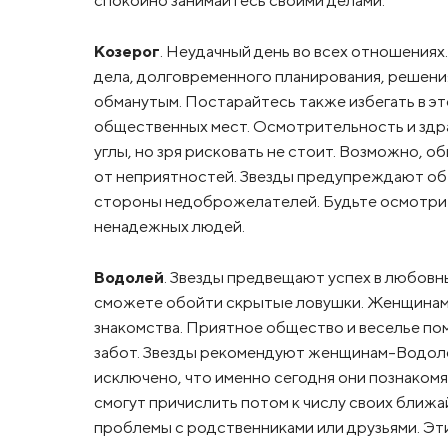
Козерог
. Неудачный день во всех отношениях
дела, долговременного планирования, решени
обманутым. Постарайтесь также избегать в э
общественных мест. Осмотрительность и здр
углы, но зря рисковать не стоит. Возможно, 
от неприятностей. Звезды предупреждают об о
стороны недоброжелателей. Будьте осмотрит
ненадежных людей.
Водолей
. Звезды предвещают успех в любовны
сможете обойти скрытые ловушки. Женщинам
знакомства. Приятное общество и веселье пом
забот. Звезды рекомендуют женщинам-Водолеям
исключено, что именно сегодня они познакомя
смогут причислить потом к числу своих ближ
проблемы с родственниками или друзьями. Эти