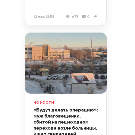
12 мая, 12:58
675
0
НОВОСТИ
«Будут делать операцию»:
муж благовещенки,
сбитой на пешеходном
переходе возле больницы,
ищет свидетелей