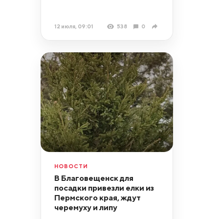
12 июля, 09:01
538
0
НОВОСТИ
В Благовещенск для
посадки привезли елки из
Пермского края, ждут
черемуху и липу