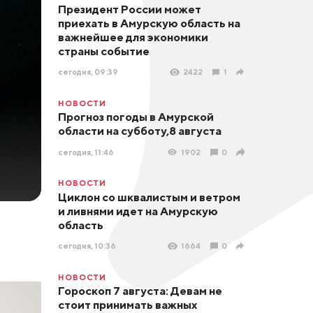
Президент России может
приехать в Амурскую область на
важнейшее для экономики
страны событие
сегодня, 09:39
2422
1
НОВОСТИ
Прогноз погоды в Амурской
области на субботу,8 августа
сегодня, 11:46
1902
0
НОВОСТИ
Циклон со шквалистым и ветром
и ливнями идет на Амурскую
область
сегодня, 10:36
1664
0
НОВОСТИ
Гороскоп 7 августа: Девам не
стоит принимать важных