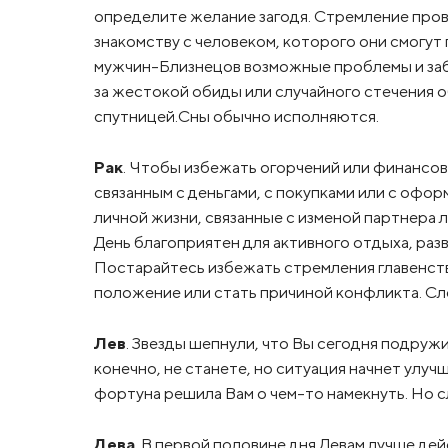
определите желание загодя. Стремление про
знакомству с человеком, которого они смогут 
мужчин-Близнецов возможные проблемы и забо
за жестокой обиды или случайного стечения 
спутницей.Сны обычно исполняются.
Рак
. Чтобы избежать огорчений или финансов
связанным с деньгами, с покупками или с офо
личной жизни, связанные с изменой партнера 
День благоприятен для активного отдыха, разв
Постарайтесь избежать стремления главенство
положение или стать причиной конфликта. Сле
Лев
. Звезды шепнули, что Вы сегодня подруж
конечно, не станете, но ситуация начнет улуч
фортуна решила Вам о чем-то намекнуть. Но 
Дева
. В первой половине дня Девам лучше де