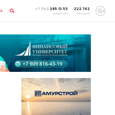
+7 962
285 13 55
222 742
ЛА
редакция
реклама