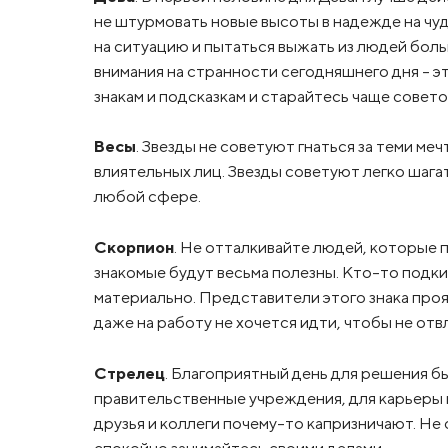
не штурмовать новые высоты в надежде на чуд
на ситуацию и пытаться выжать из людей бол
внимания на странности сегодняшнего дня – э
знакам и подсказкам и старайтесь чаще совето
Весы
. Звезды не советуют гнаться за теми ме
влиятельных лиц. Звезды советуют легко шага
любой сфере.
Скорпион
. Не отталкивайте людей, которые
знакомые будут весьма полезны. Кто-то подк
материально. Представители этого знака проя
даже на работу не хочется идти, чтобы не отв
Стрелец
. Благоприятный день для решения б
правительственные учреждения, для карьеры и
друзья и коллеги почему-то капризничают. Не
спокойно занимайтесь своими делами.