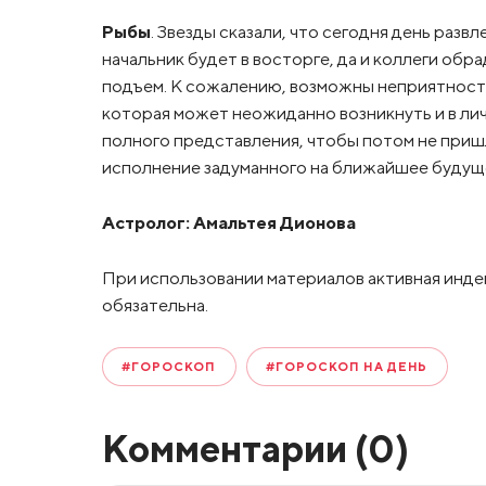
Рыбы
. Звезды сказали, что сегодня день разв
начальник будет в восторге, да и коллеги об
подъем. К сожалению, возможны неприятности
которая может неожиданно возникнуть и в личн
полного представления, чтобы потом не приш
исполнение задуманного на ближайшее будущ
Астролог:
Амальтея Дионова
При использовании материалов активная инде
обязательна.
#ГОРОСКОП
#ГОРОСКОП НА ДЕНЬ
Комментарии (
0
)