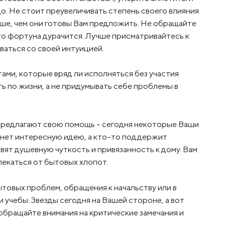
о. Не стоит преувеличивать степень своего влияния
ьше, чем они готовы Вам предложить. Не обращайте
то фортуна дурачится. Лучше присматривайтесь к
ваться со своей интуицией.
чтами, которые вряд ли исполняться без участия
ть по жизни, а не придумывать себе проблемы в
 предлагают свою помощь – сегодня некоторые Ваши
инет интересную идею, а кто-то поддержит
вят душевную чуткость и привязанность к дому. Вам
лекаться от бытовых хлопот.
ытовых проблем, обращения к начальству или в
 учебы. Звезды сегодня на Вашей стороне, а вот
 обращайте внимания на критические замечания и