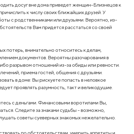
водить досуг вне дома приведет женщин-Близнецов к
причислить к числу своих ближайших друзей. У
ты с родственниками или друзьями. Вероятно, из-
обстоятельств Вам придется расстаться со своей
ых потерь, внимательно относитесь к делам,
рмлением документов. Вероятны разочарования в
либо разрывом отношений из-за обиды или ревности.
лечений, приема гостей, общения с друзьями.
вать в доме: Вы рискуете попасть в неловкое
дует проявлять разумность, такт и великодушие.
итесь с деньгами. Финансовыми воротилами Вы,
шаться. Следите за знаками судьбы – возможно,
слушать советы суеверных знакомых нежелательно.
йствовать по обстоятельствам, умерить аппетиты и