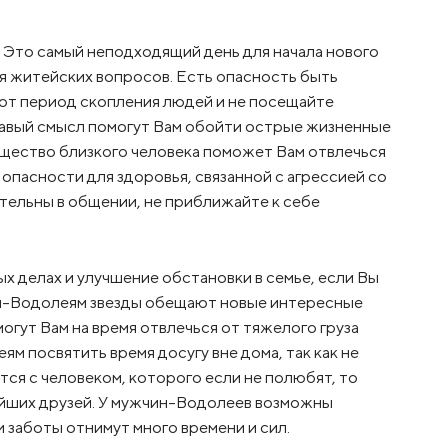
. Это самый неподходящий день для начала нового
я житейских вопросов. Есть опасность быть
тот период скопления людей и не посещайте
авый смысл помогут Вам обойти острые жизненные
общество близкого человека поможет Вам отвлечься
пасности для здоровья, связанной с агрессией со
ельны в общении, не приближайте к себе
х делах и улучшение обстановки в семье, если Вы
-Водолеям звезды обещают новые интересные
огут Вам на время отвлечься от тяжелого груза
 посвятить время досугу вне дома, так как не
тся с человеком, которого если не полюбят, то
айших друзей. У мужчин-Водолеев возможны
 заботы отнимут много времени и сил.