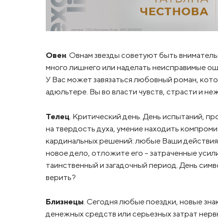
Овен
. Овнам звезды советуют быть внимател
много лишнего или наделать неисправимые о
У Вас может завязаться любовный роман, кот
адюльтере. Вы во власти чувств, страсти и не
Телец
. Критический день. День испытаний, п
на твердость духа, умение находить компроми
кардинальных решений: любые Ваши действия м
новое дело, отложите его – затраченные усили
таинственный и загадочный период. День симв
верить?
Близнецы
. Сегодня любые поездки, новые зн
денежных средств или серьезных затрат нервн