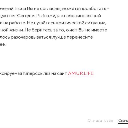
лечений. Если Вы не согласны, можете поработать –
радуются. Сегодня Рыб ожидает эмоциональный
 на работе. Не пугайтесь критической ситуации,
ой жизни. Не беритесь за то, о чем Вы не имеете
лось разочаровываться; лучше перенесите
ее.
ксируемая гиперссылка на сайт
AMUR.LIFE
Сначала новые
Снача