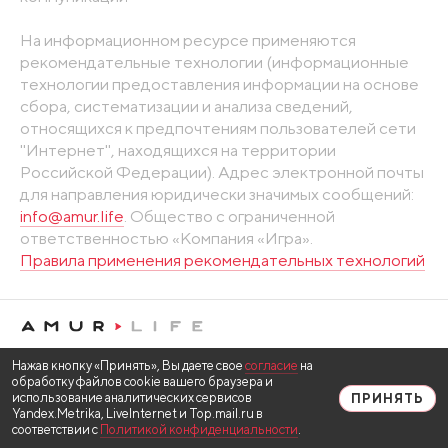
На информационном ресурсе применяются
рекомендательные технологии (информационные
технологии предоставления информации на основе
сбора, систематизации и анализа сведений,
относящихся к предпочтениям пользователей сети
"Интернет", находящихся на территории
Российской Федерации). Адрес электронной почты
для направления юридически значимых сообщений:
info@amur.life
. Общество с ограниченной
ответственностью «Компания «Игра».
Правила применения рекомендательных технологий
Нажав кнопку «Принять», Вы даете свое
согласие
на
обработку файлов cookie вашего браузера и
использование аналитических сервисов
ПРИНЯТЬ
Yandex.Metrika, LiveInternet и Top.mail.ru в
соответствии с
Политикой конфиденциальности
.