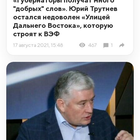
"добрых" слов». Юрий Трутнев
остался недоволен «Улицей
Дальнего Востока», которую
строят к ВЭФ
17 августа 2021, 15:48
467
1