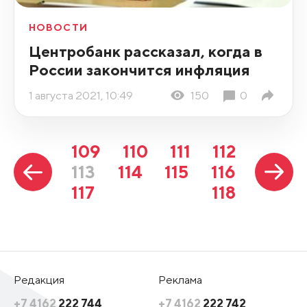
НОВОСТИ
Центробанк рассказал, когда в
России закончится инфляция
1 августа 2021, 10:49
150
0
109
110
111
112
113
114
115
116
117
118
Редакция
Реклама
+7 4162
222 744
+7 4162
222 742