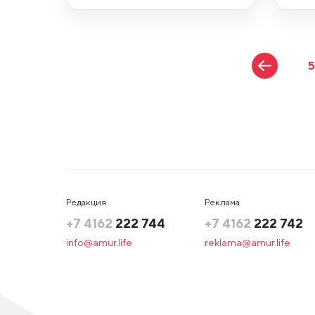
Редакция
Реклама
+7 4162
222 744
+7 4162
222 742
info@amur.life
reklama@amur.life