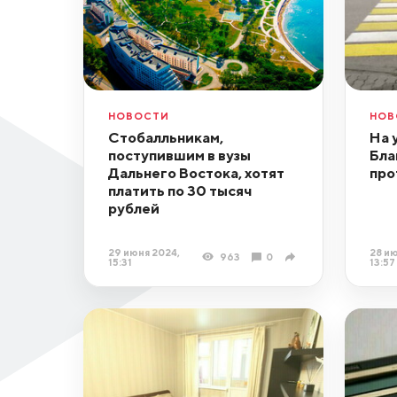
НОВОСТИ
НОВ
Стобалльникам,
На 
поступившим в вузы
Бла
Дальнего Востока, хотят
про
платить по 30 тысяч
рублей
29 июня 2024,
28 ию
963
0
15:31
13:57