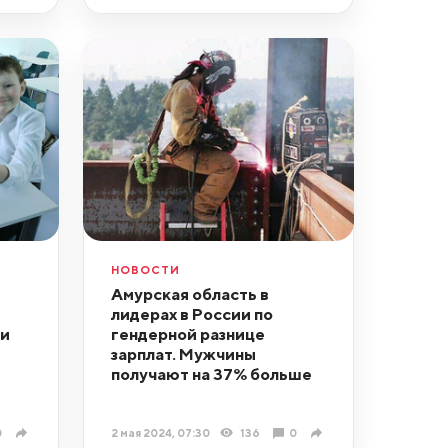
НОВОСТИ
Амурская область в
лидерах в России по
ли
гендерной разнице
зарплат. Мужчины
получают на 37% больше
0
2 мая 2024, 07:30
136
0