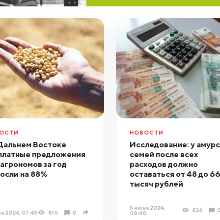
ОСТИ
НОВОСТИ
Дальнем Востоке
Исследование: у амур
платные предложения
семей после всех
 агрономов за год
расходов должно
осли на 88%
оставаться от 48 до 6
тысяч рублей
3 июня 2024,
826
я 2024, 07:45
810
0
06:40