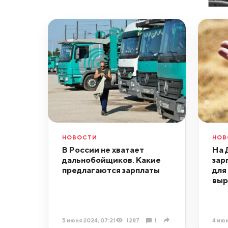
НОВОСТИ
НОВ
В России не хватает
На 
дальнобойщиков. Какие
зар
предлагаются зарплаты
для
выр
5 июня 2024, 07:21
1287
1
4 июн