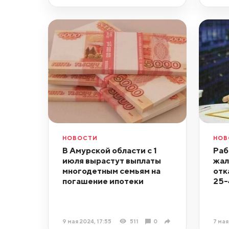
НОВОСТИ
НОВ
В Амурской области с 1
Раб
июля вырастут выплаты
жал
многодетным семьям на
отк
погашение ипотеки
25-
9 мая 2024, 17:55
511
0
7 мая