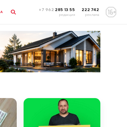
+7 962
285 13 55
222 742
ЛА
редакция
реклама