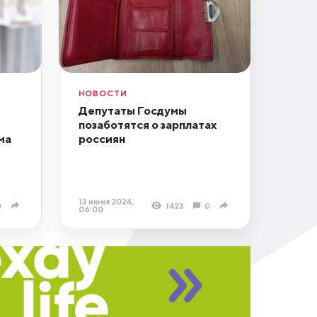
НОВОСТИ
Депутаты Госдумы
позаботятся о зарплатах
ма
россиян
13 июня 2024,
0
1423
0
06:00