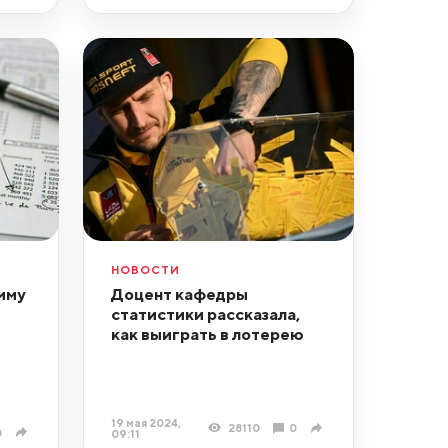
НОВОСТИ
мму
Доцент кафедры
статистики рассказала,
как выиграть в лотерею
19 мая 2024,
28110
0
0
09:11