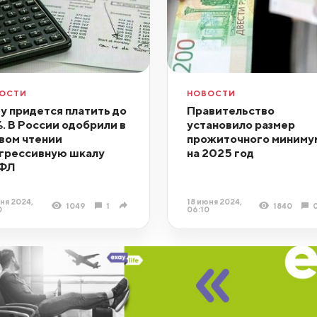
ОСТИ
НОВОСТИ
у придется платить до
Правительство
%. В России одобрили в
установило размер
вом чтении
прожиточного миниму
грессивную шкалу
на 2025 год
ФЛ
ня 2024,
18 июня 2024,
1049
1
1840
0
06:10