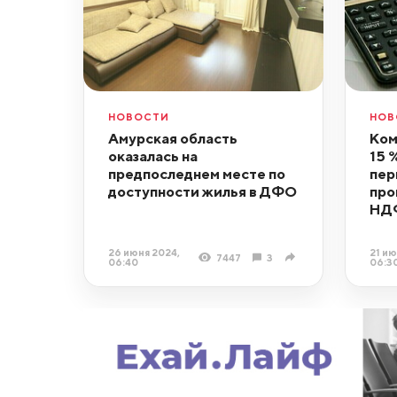
НОВОСТИ
НОВ
Амурская область
Ком
оказалась на
15 
предпоследнем месте по
пер
доступности жилья в ДФО
про
НД
26 июня 2024,
21 ию
7447
3
06:40
06:3