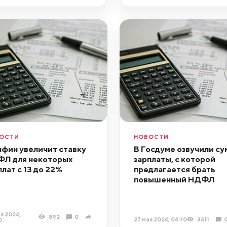
ОСТИ
НОВОСТИ
фин увеличит ставку
В Госдуме озвучили су
Л для некоторых
зарплаты, с которой
плат с 13 до 22%
предлагается брать
повышенный НДФЛ
я 2024,
892
0
27 мая 2024, 06:10
3411
0