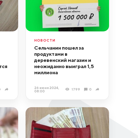
НОВОСТИ
Сельчанин пошел за
продуктами в
деревенский магазин и
тся
неожиданно выиграл 1,5
миллиона
26 июня 2024,
0
1799
0
08:00