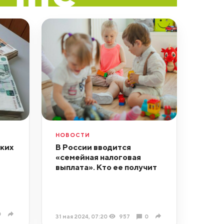
НОВОСТИ
ских
В России вводится
«семейная налоговая
выплата». Кто ее получит
6
0
31 мая 2024, 07:20
957
0