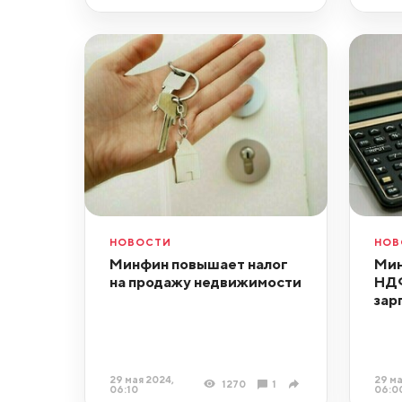
НОВОСТИ
НОВ
Минфин повышает налог
Мин
на продажу недвижимости
НДФ
зар
29 мая 2024,
29 ма
1270
1
06:10
06:0