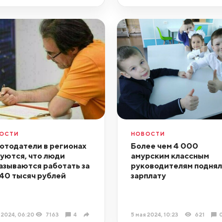
ОСТИ
НОВОСТИ
отодатели в регионах
Более чем 4 000
уются, что люди
амурским классным
азываются работать за
руководителям подня
40 тысяч рублей
зарплату
 2024, 06:20
7163
4
5 мая 2024, 10:23
621