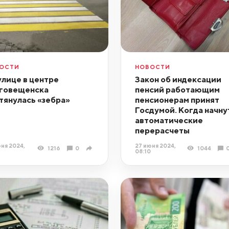
ОСТИ
НОВОСТИ
улице в центре
Закон об индексации
говещенска
пенсий работающим
тянулась «зебра»
пенсионерам принят
Госдумой. Когда начну
автоматические
перерасчеты
ня 2024,
27 июня 2024,
1216
0
1044
08:10