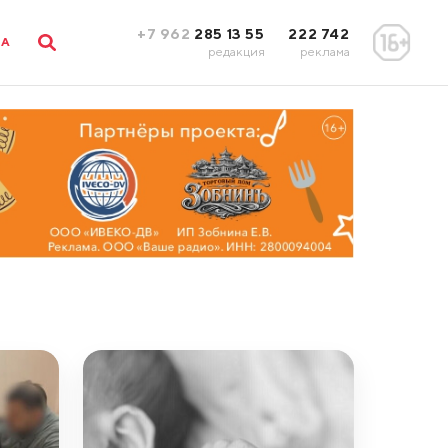
+7 962
285 13 55
222 742
ЛА
редакция
реклама