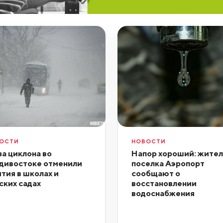
ОСТИ
НОВОСТИ
за циклона во
Напор хороший: жите
дивостоке отменили
поселка Аэропорт
ятия в школах и
сообщают о
ских садах
восстановлении
водоснабжения