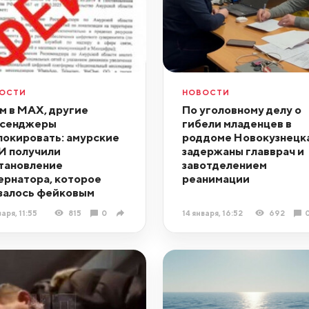
ОСТИ
НОВОСТИ
м в МАХ, другие
По уголовному делу о
сенджеры
гибели младенцев в
локировать: амурские
роддоме Новокузнецк
 получили
задержаны главврач и
тановление
завотделением
ернатора, которое
реанимации
залось фейковым
варя, 11:55
815
0
14 января, 16:52
692