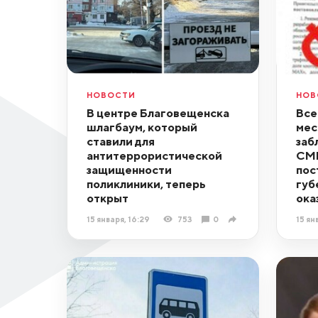
НОВОСТИ
НОВ
В центре Благовещенска
Все
шлагбаум, который
мес
ставили для
заб
антитеррористической
СМИ
защищенности
пос
поликлиники, теперь
губ
открыт
ока
15 января, 16:29
753
0
15 ян