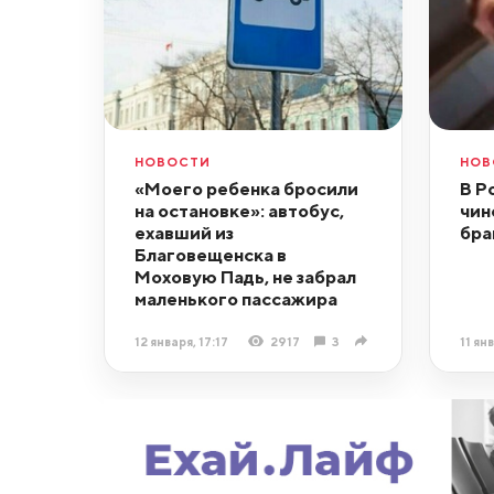
НОВОСТИ
НОВ
«Моего ребенка бросили
В Р
на остановке»: автобус,
чин
ехавший из
бра
Благовещенска в
Моховую Падь, не забрал
маленького пассажира
12 января, 17:17
2917
3
11 ян