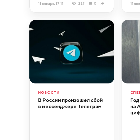
11 января, 17:11
227
0
11 ян
НОВОСТИ
СПЕ
В России произошел сбой
Год
в мессенджере Телеграм
на 
циф