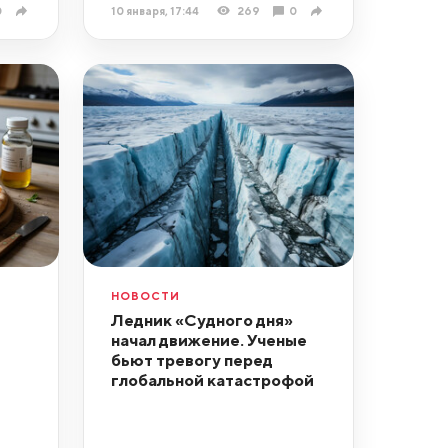
0
10 января, 17:44
269
0
НОВОСТИ
Ледник «Судного дня»
начал движение. Ученые
бьют тревогу перед
глобальной катастрофой