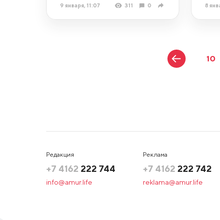
9 января, 11:07
311
0
8 янв
10
Редакция
Реклама
+7 4162
222 744
+7 4162
222 742
info@amur.life
reklama@amur.life