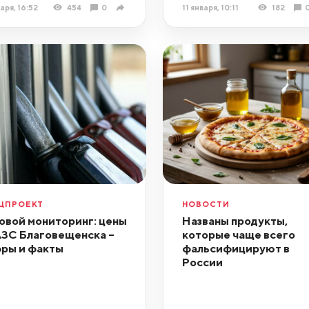
варя, 16:52
454
0
11 января, 10:11
182
ЦПРОЕКТ
НОВОСТИ
овой мониторинг: цены
Названы продукты,
АЗС Благовещенска –
которые чаще всего
ры и факты
фальсифицируют в
России