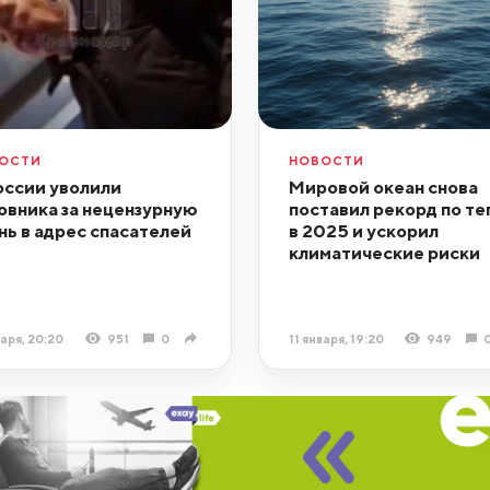
ОСТИ
НОВОСТИ
оссии уволили
Мировой океан снова
овника за нецензурную
поставил рекорд по те
нь в адрес спасателей
в 2025 и ускорил
климатические риски
варя, 20:20
951
0
11 января, 19:20
949