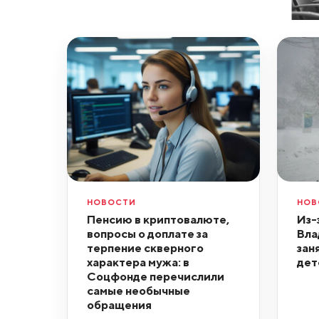
НОВОСТИ
НОВ
Пенсию в криптовалюте,
Из-
вопросы о доплате за
Вла
терпение скверного
зан
характера мужа: в
дет
Соцфонде перечислили
самые необычные
обращения