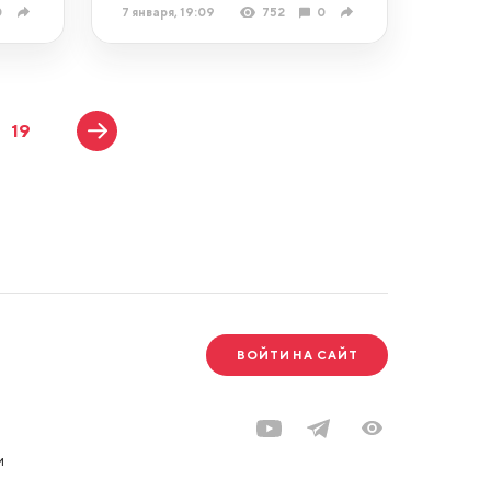
0
7 января, 19:09
752
0
19
ВОЙТИ НА САЙТ
и