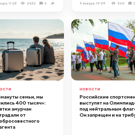
варя, 11:24
6432
6
9 января, 19:09
560
ОСТИ
НОВОСТИ
мануты семьи, мы
Российские спортсме
ились 400 тысяч»:
выступят на Олимпиад
ятки амурчан
под нейтральным флаг
традали от
Он запрещен и на триб
обросовестного
агента