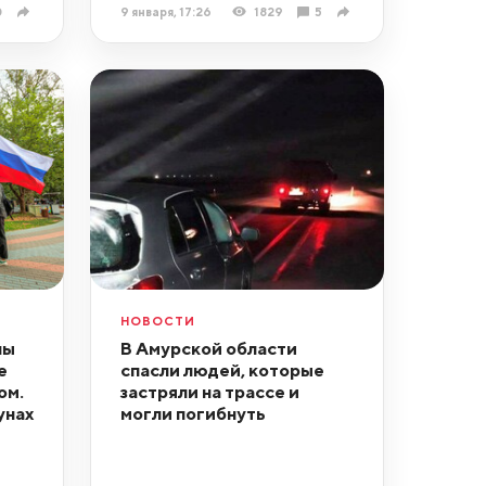
0
9 января, 17:26
1829
5
НОВОСТИ
ны
В Амурской области
е
спасли людей, которые
ом.
застряли на трассе и
унах
могли погибнуть