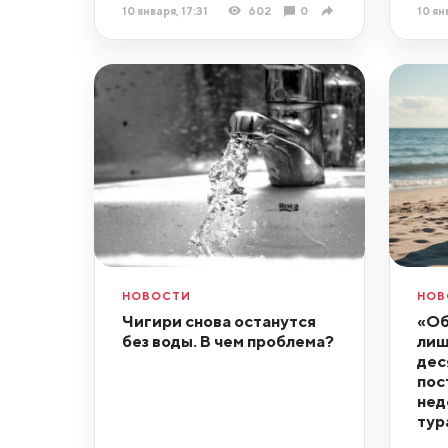
10 января, 17:31
602
0
10 ян
НОВОСТИ
НОВ
Чигири снова останутся
«Об
без воды. В чем проблема?
лиш
дес
пос
нед
тур