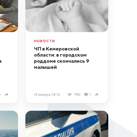
НОВОСТИ
ЧП в Кемеровской
области: в городском
а
роддоме скончались 9
малышей
0
13 января, 18:12
780
1