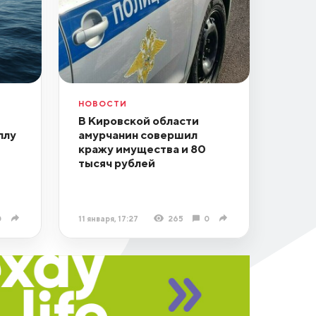
НОВОСТИ
В Кировской области
плу
амурчанин совершил
кражу имущества и 80
тысяч рублей
0
11 января, 17:27
265
0