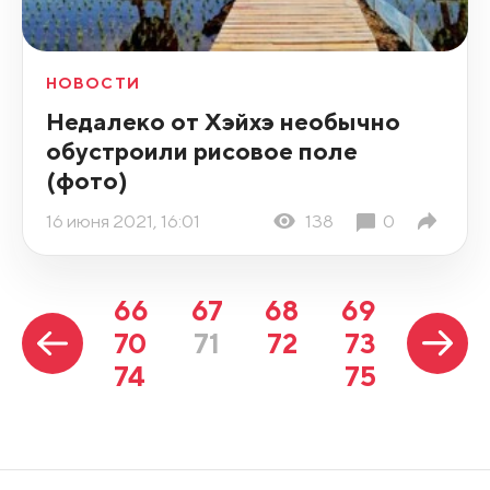
НОВОСТИ
Недалеко от Хэйхэ необычно
обустроили рисовое поле
(фото)
16 июня 2021, 16:01
138
0
66
67
68
69
70
71
72
73
74
75