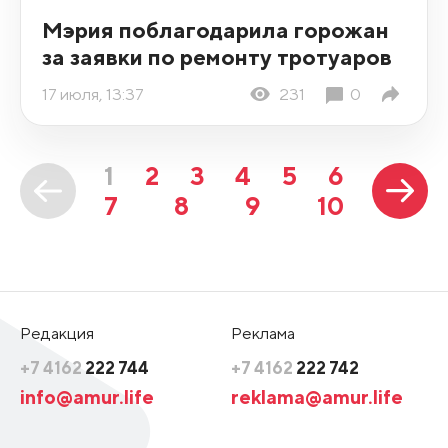
Мэрия поблагодарила горожан
за заявки по ремонту тротуаров
17 июля, 13:37
231
0
1
2
3
4
5
6
7
8
9
10
Редакция
Реклама
+7 4162
222 744
+7 4162
222 742
info@amur.life
reklama@amur.life