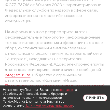
ФС77-78746 от 30 июля 2020 г., зарегистрировано
Федеральной службой по надзору в сфере связи,
информационных технологий и массовых
коммуникаций
На информационном ресурсе применяются
рекомендательные технологии (информационные
технологии предоставления информации на основе
сбора, систематизации и анализа сведений,
относящихся к предпочтениям пользователей сети
"Интернет", находящихся на территории
Российской Федерации). Адрес электронной почты
для направления юридически значимых сообщений:
info@amur.life
. Общество с ограниченной
ответственностью «Компания «Игра».
Правила применения рекомендательных технологий
Нажав кнопку «Принять», Вы даете свое
согласие
на
обработку файлов cookie вашего браузера и
использование аналитических сервисов
ПРИНЯТЬ
Yandex.Metrika, LiveInternet и Top.mail.ru в
соответствии с
Политикой конфиденциальности
.